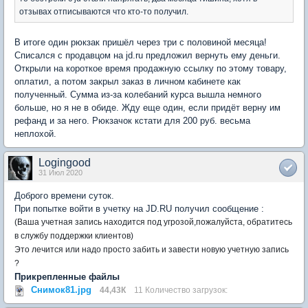
отзывах отписываются что кто-то получил.
В итоге один рюкзак пришёл через три с половиной месяца!
Списался с продавцом на jd.ru предложил вернуть ему деньги.
Открыли на короткое время продажную ссылку по этому товару,
оплатил, а потом закрыл заказ в личном кабинете как
полученный. Сумма из-за колебаний курса вышла немного
больше, но я не в обиде. Жду еще один, если придёт верну им
рефанд и за него. Рюкзачок кстати для 200 руб. весьма
неплохой.
Logingood
31 Июл 2020
Доброго времени суток.
При попытке войти в учетку на JD.RU получил сообщение :
(Ваша учетная запись находится под угрозой,пожалуйста, обратитесь
в службу поддержки клиентов)
Эт
о леч
ится или надо просто забить и завести новую учетную запись
?
Прикрепленные файлы
Снимок81.jpg
44,43К
11 Количество загрузок: