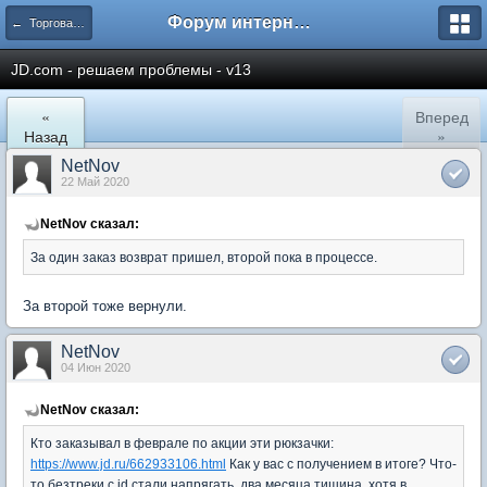
Форум интернет покупателей
← Торговая площадка JD.com
JD.com - решаем проблемы - v13
«
Вперед
Назад
»
NetNov
22 Май 2020
NetNov сказал:
За один заказ возврат пришел, второй пока в процессе.
За второй тоже вернули.
NetNov
04 Июн 2020
NetNov сказал:
Кто заказывал в феврале по акции эти рюкзачки:
https://www.jd.ru/662933106.html
Как у вас с получением в итоге? Что-
то безтреки с jd стали напрягать, два месяца тишина, хотя в