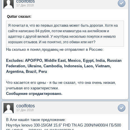
coolfotos
17 Дек 2018
Quttar сказал:
Я почитал в, что во первых доставка может быть дорогая. Хотя на
сайте написано 84 рубля, потом клавиатура на английском и
адаптер с другой вилкой. У ноутбука несколько покупок и немало
хороших отзывов. И не понятно, это обман или нет?
На сколько я понял,продавец не отправляет в Россию:
Excludes: APO/FPO, Middle East, Mexico, Egypt, India, Russian
Federation, Ukraine, Cambodia, Indonesia, Laos, Vietnam,
Argentina, Brazil, Peru
Что касается его цены - я бы не сказал, что она очень низкая,
учитывая его характеристики.
Сообщение отредактировано.
coolfotos
17 Дек 2018
В Али нашёл такое предложение:
Ноутбук lenovo 330-15IGM 15,6'' FHD TN AG 200N/N4000/4 ГБ/500