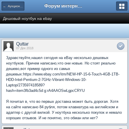
Форум интернет покупателей
← Аукцион Ebay
Дешовый ноутбук на ebay
Quttar
07 Дек 2018
Здравствуйте,нашел сегодня на eBay несколько дешовых
ноутбуков. Причем написано,что они новые. Но стоят реально
дешево,вот пример одного из самых
дешевых:https://www.ebay.com/itm/NEW-HP-15-6-Touch-4GB-1TB-
HDD-Intel-Pentium-2-7GHz-Vibrant-Windows-10-
Laptop/273597418589?
hash=item3fb3ad4c5d:g:rA4AAOSwLgpcCRYU
Я почитал в, что во первых доставка может быть дорогая. Хотя
на сайте написано 84 рубля, потом клавиатура на английском и
адаптер с другой вилкой. У ноутбука несколько покупок и немало
хороших отзывов. И не понятно, это обман или нет?