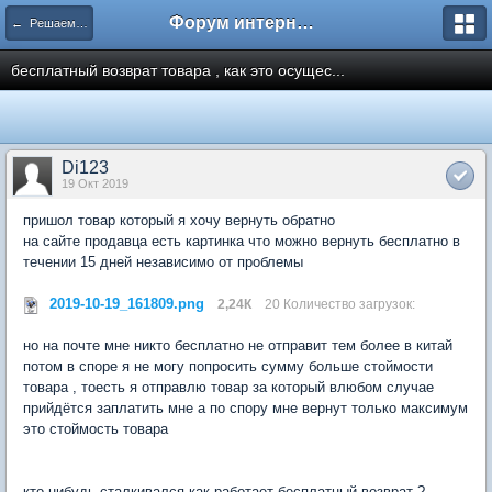
Форум интернет покупателей
← Решаем проблемы c магазинами
бесплатный возврат товара , как это осущес...
Di123
19 Окт 2019
пришол товар который я хочу вернуть обратно
на сайте продавца есть картинка что можно вернуть бесплатно в
течении 15 дней независимо от проблемы
2019-10-19_161809.png
2,24К
20 Количество загрузок:
но на почте мне никто бесплатно не отправит тем более в китай
потом в споре я не могу попросить сумму больше стоймости
товара , тоесть я отправлю товар за который влюбом случае
прийдётся заплатить мне а по спору мне вернут только максимум
это стоймость товара
кто нибудь сталкивался как работает бесплатный возврат ?