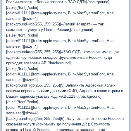
России сказать «Легкий возврат в ЗАО СДТ»[/background]
[/size][/font][/color]
[color=#111111][font=-apple-system, BlinkMacSystemFont, Arial,
sans-serif][size=4]
[background=rgb(255, 255, 255)]«Легкий возврат» — так
называется услуга у Почты России;[/background]
[/size][/font][/color]
[color=#111111][font=-apple-system, BlinkMacSystemFont, Arial,
sans-serif][size=4]
[background=rgb(255, 255, 255)]«ЗАО СДТ»- компания имеющая
один из крупнейших складов фулфилмента в России, куда
приходят возвраты AE;[/background]
[/size][/font][/color]
[color=#111111][font=-apple-system, BlinkMacSystemFont, Arial,
sans-serif][size=4]
[background=rgb(255, 255, 255)]5) Заполнить Адресный ярлык
вашими персональными данными (ФИО, Адрес); в конце строки с
Вашим адресом указать код: «ABC123»;[/background]
[/size][/font][/color]
[color=#111111][font=-apple-system, BlinkMacSystemFont, Arial,
sans-serif][size=4]
[background=rgb(255, 255, 255)]6) Получить чек от Почты России о
оказании услуги (сохранить до получения д/с); Стоимость
возврата Почтой России — оплачивает страховая, а не