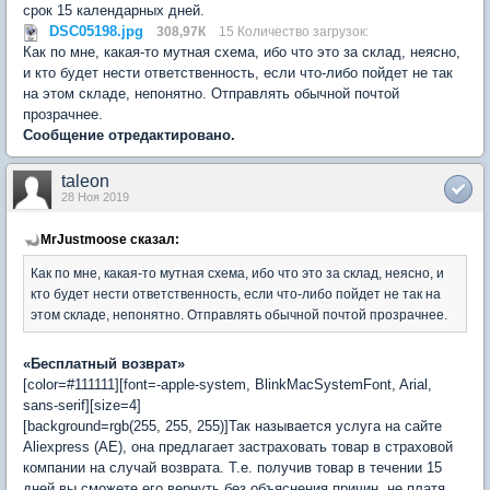
срок 15 календарных дней.
DSC05198.jpg
308,97К
15 Количество загрузок:
Как по мне, какая-то мутная схема, ибо что это за склад, неясно,
и кто будет нести ответственность, если что-либо пойдет не так
на этом складе, непонятно. Отправлять обычной почтой
прозрачнее.
Сообщение отредактировано.
taleon
28 Ноя 2019
MrJustmoose сказал:
Как по мне, какая-то мутная схема, ибо что это за склад, неясно, и
кто будет нести ответственность, если что-либо пойдет не так на
этом складе, непонятно. Отправлять обычной почтой прозрачнее.
«Бесплатный возврат»
[color=#111111][font=-apple-system, BlinkMacSystemFont, Arial,
sans-serif][size=4]
[background=rgb(255, 255, 255)]Так называется услуга на сайте
Aliexpress (AE), она предлагает застраховать товар в страховой
компании на случай возврата. Т.е. получив товар в течении 15
дней вы сможете его вернуть без объяснения причин, не платя