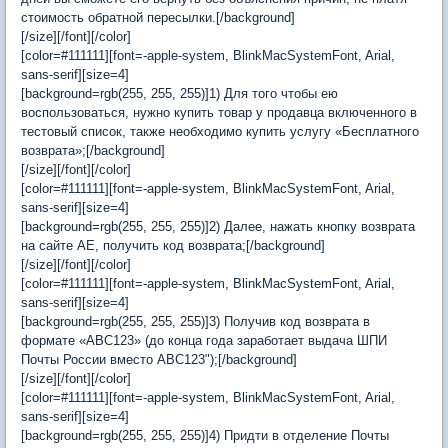
стоимость обратной пересылки.[/background]
[/size][/font][/color]
[color=#111111][font=-apple-system, BlinkMacSystemFont, Arial,
sans-serif][size=4]
[background=rgb(255, 255, 255)]1) Для того чтобы ею
воспользоваться, нужно купить товар у продавца включенного в
тестовый список, также необходимо купить услугу «Бесплатного
возврата»;[/background]
[/size][/font][/color]
[color=#111111][font=-apple-system, BlinkMacSystemFont, Arial,
sans-serif][size=4]
[background=rgb(255, 255, 255)]2) Далее, нажать кнопку возврата
на сайте AE, получить код возврата;[/background]
[/size][/font][/color]
[color=#111111][font=-apple-system, BlinkMacSystemFont, Arial,
sans-serif][size=4]
[background=rgb(255, 255, 255)]3) Получив код возврата в
формате «ABC123» (до конца года заработает выдача ШПИ
Почты России вместо ABC123");[/background]
[/size][/font][/color]
[color=#111111][font=-apple-system, BlinkMacSystemFont, Arial,
sans-serif][size=4]
[background=rgb(255, 255, 255)]4) Придти в отделение Почты