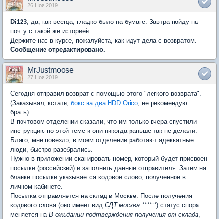
26 Ноя 2019
Di123
, да, как всегда, гладко было на бумаге. Завтра пойду на
почту с такой же историей.
Держите нас в курсе, пожалуйста, как идут дела с возвратом.
Сообщение отредактировано.
MrJustmoose
27 Ноя 2019
Сегодня отправил возврат с помощью этого "легкого возврата".
(Заказывал, кстати,
бокс на два HDD Orico
, не рекомендую
брать).
В почтовом отделении сказали, что им только вчера спустили
инструкцию по этой теме и они никогда раньше так не делали.
Благо, мне повезло, в моем отделении работают адекватные
люди, быстро разобрались.
Нужно в приложении сканировать номер, который будет присвоен
посылке (российский) и заполнить данные отправителя. Затем на
бланке посылки указывается кодовое слово, полученное в
личном кабинете.
Посылка отправляется на склад в Москве. После получения
кодового слова (оно имеет вид
СДТ.москва.******
) статус спора
меняется на
В ожидании подтверждения получения от склада
,