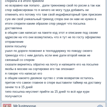
спорила и в итоге приняли
но всеравно как попало , дали трекномер свой по росии а так как
спор зафиксирован то я ничего не могу туда добавить ни
отменить его потому что там свой индификаторный трек присвоин
сую им свой уникальный треккод спора они он нам не нужен в
итоге спорили каким образом спор увидит что посылка
доставлена
в общем сам написал на пакете код этот и описание под своим
адресом на что они возмутились что я тут не по госту оформляю
отправление
взяли посылку
ушол по дороге позвонил в техподдержку по поводу своего
треккода что с ним делать если мне дали второй никак не
связаный со спором
сказали вернитесь обратно на почту и напишите его на посылке
якобы в москве на сортировке его так опознают
я говорю что написал его
в общем какоето двоякое чуство с этим возвратом осталось
притом что самое главное в споре выставили таймер на доставку
зачем то в 15 дней
типо посылка неуспеет прийти за 15 дней то всё иди кури
получается
MrJustmoose