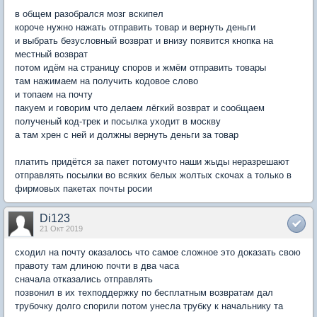
в общем разобрался мозг вскипел
короче нужно нажать отправить товар и вернуть деньги
и выбрать безусловный возврат и внизу появится кнопка на
местный возврат
потом идём на страницу споров и жмём отправить товары
там нажимаем на получить кодовое слово
и топаем на почту
пакуем и говорим что делаем лёгкий возврат и сообщаем
полученый код-трек и посылка уходит в москву
а там хрен с ней и должны вернуть деньги за товар
платить придётся за пакет потомучто наши жыды неразрешают
отправлять посылки во всяких белых жолтых скочах а только в
фирмовых пакетах почты росии
Di123
21 Окт 2019
сходил на почту оказалось что самое сложное это доказать свою
правоту там длиною почти в два часа
сначала отказались отправлять
позвонил в их техподдержку по бесплатным возвратам дал
трубочку долго спорили потом унесла трубку к начальнику та