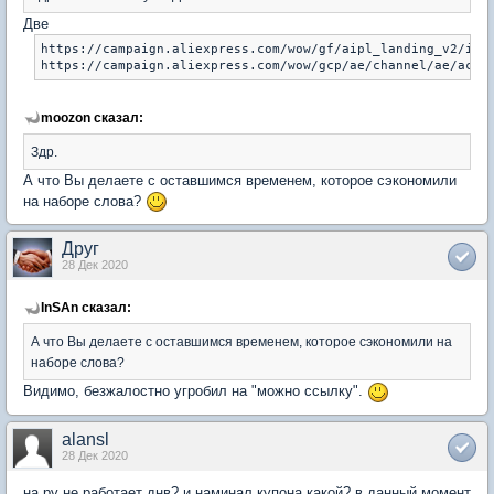
Две
https://campaign.aliexpress.com/wow/gf/aipl_landing_v2/inde
moozon сказал:
Здр.
А что Вы делаете с оставшимся временем, которое сэкономили
на наборе слова?
Друг
28 Дек 2020
InSAn сказал:
А что Вы делаете с оставшимся временем, которое сэкономили на
наборе слова?
Видимо, безжалостно угробил на "можно ссылку".
alansl
28 Дек 2020
на ру не работает днв? и наминал купона какой? в данный момент