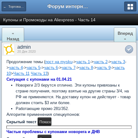
Форум интернет покупателей
← Торговая площадка AliExpress
Купоны и Промокоды на Aliexpress - Часть 14
«
Вперед
Назад
»
admin
20 Дек 2020
Продолжение темы (
пост на mysku
->
часть 1
->
часть 2
->
часть 3
-
>
часть 4
->
часть 5
->
часть 6
->
часть 7
->
часть 8
->
часть 9
->
часть
10
>
Часть 11
Часть 13
)
Ситуация с купонами на 01.04.21
Новореги 2/3 берутся отлично. Эти купоны привязаны к
стране получения, поэтому взятые на другие страны 3/4, на
РФ не применяются. На доставку купон не действует - товар
должен стоить $3 или более.
Работающие промо 281/352.
Алгоритм применения спецкупонов:
Скрытый текст
Частые проблемы с купонами новорега и ДНВ