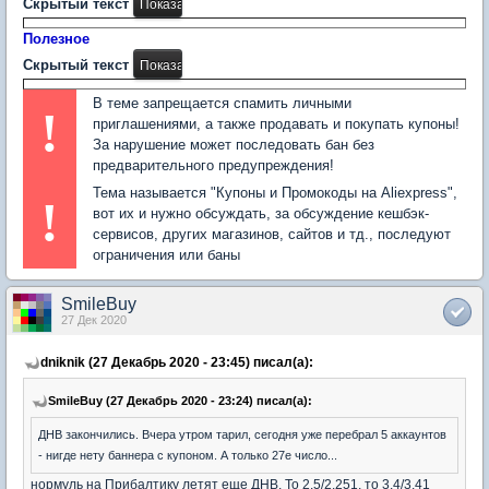
Скрытый текст
Полезное
Скрытый текст
В теме запрещается спамить личными
!
приглашениями, а также продавать и покупать купоны!
За нарушение может последовать бан без
предварительного предупреждения!
Тема называется "Купоны и Промокоды на Aliexpress",
!
вот их и нужно обсуждать, за обсуждение кешбэк-
сервисов, других магазинов, сайтов и тд., последуют
ограничения или баны
SmileBuy
27 Дек 2020
dniknik (27 Декабрь 2020 - 23:45) писал(а):
SmileBuy (27 Декабрь 2020 - 23:24) писал(а):
ДНВ закончились. Вчера утром тарил, сегодня уже перебрал 5 аккаунтов
- нигде нету баннера с купоном. А только 27е число...
нормуль на Прибалтику летят еще ДНВ. То 2.5/2.251, то 3.4/3.41