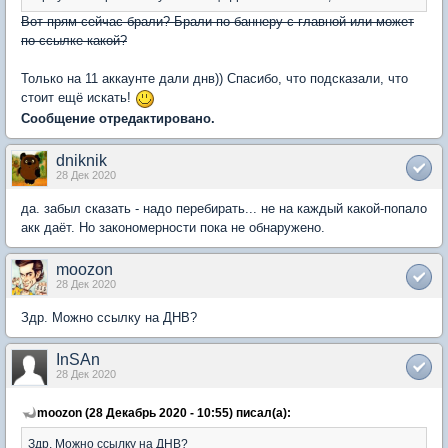
Вот прям сейчас брали? Брали по баннеру с главной или может
по ссылке какой?
Только на 11 аккаунте дали днв)) Спасибо, что подсказали, что
стоит ещё искать!
Сообщение отредактировано.
dniknik
28 Дек 2020
да. забыл сказать - надо перебирать... не на каждый какой-попало
акк даёт. Но закономерности пока не обнаружено.
moozon
28 Дек 2020
Здр. Можно ссылку на ДНВ?
InSAn
28 Дек 2020
moozon (28 Декабрь 2020 - 10:55) писал(а):
Здр. Можно ссылку на ДНВ?