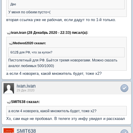
Две
У меня по обеим пусто=(
вторая ссылка уже не рабочая, если дадут то по 1-й только.
ivan.ivan (28 Декабрь 2020 - 22:33) писал(а):
Medwed2020 сказал:
6/12$ для РФ, что за купон?
Пистолетный для РФ. Бьётся тремя новорегами. Можно сказать
аналог любимых 500/1000)
а если 4 новорега, какой множитель будет, тоже х2?
ivan.ivan
29 Дек 2020
SMIT638 сказал:
а если 4 новорега, какой множитель будет, тоже х2?
Хз, сам еще не пробовал. В телеге эту инфу увидел и рассказал
SMIT638