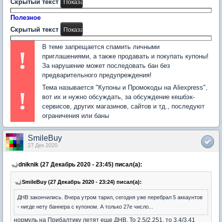
Скрытый текст
Полезное
Скрытый текст
В теме запрещается спамить личными
!
приглашениями, а также продавать и покупать купоны!
За нарушение может последовать бан без
предварительного предупреждения!
Тема называется "Купоны и Промокоды на Aliexpress",
!
вот их и нужно обсуждать, за обсуждение кешбэк-
сервисов, других магазинов, сайтов и тд., последуют
ограничения или баны
SmileBuy
27 Дек 2020
dniknik (27 Декабрь 2020 - 23:45) писал(а):
SmileBuy (27 Декабрь 2020 - 23:24) писал(а):
ДНВ закончились. Вчера утром тарил, сегодня уже перебрал 5 аккаунтов
- нигде нету баннера с купоном. А только 27е число...
нормуль на Прибалтику летят еще ДНВ. То 2.5/2.251, то 3.4/3.41