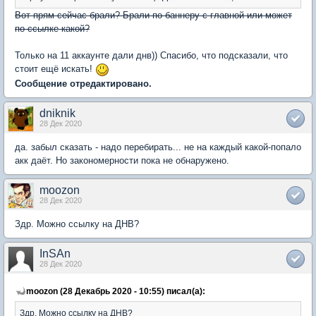
Вот прям сейчас брали? Брали по баннеру с главной или может
по ссылке какой?
Только на 11 аккаунте дали днв)) Спасибо, что подсказали, что
стоит ещё искать!
Сообщение отредактировано.
dniknik
28 Дек 2020
да. забыл сказать - надо перебирать... не на каждый какой-попало
акк даёт. Но закономерности пока не обнаружено.
moozon
28 Дек 2020
Здр. Можно ссылку на ДНВ?
InSAn
28 Дек 2020
moozon (28 Декабрь 2020 - 10:55) писал(а):
Здр. Можно ссылку на ДНВ?