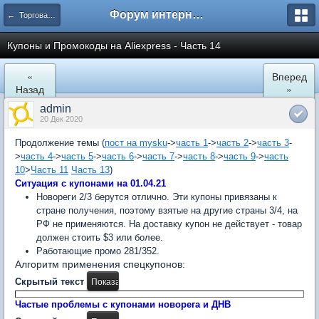
Форум интернет покупателей
← Торговая площадка AliExpress
Купоны и Промокоды на Aliexpress - Часть 14
«
Вперед
Назад
»
admin
20 Дек 2020
Продолжение темы (
пост на mysku
->
часть 1
->
часть 2
->
часть 3
-
>
часть 4
->
часть 5
->
часть 6
->
часть 7
->
часть 8
->
часть 9
->
часть
10
>
Часть 11
Часть 13
)
Ситуация с купонами на 01.04.21
Новореги 2/3 берутся отлично. Эти купоны привязаны к
стране получения, поэтому взятые на другие страны 3/4, на
РФ не применяются. На доставку купон не действует - товар
должен стоить $3 или более.
Работающие промо 281/352.
Алгоритм применения спецкупонов:
Скрытый текст
Частые проблемы с купонами новорега и ДНВ