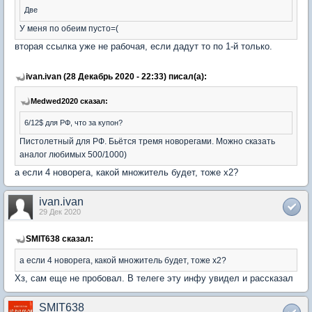
Две
У меня по обеим пусто=(
вторая ссылка уже не рабочая, если дадут то по 1-й только.
ivan.ivan (28 Декабрь 2020 - 22:33) писал(а):
Medwed2020 сказал:
6/12$ для РФ, что за купон?
Пистолетный для РФ. Бьётся тремя новорегами. Можно сказать
аналог любимых 500/1000)
а если 4 новорега, какой множитель будет, тоже х2?
ivan.ivan
29 Дек 2020
SMIT638 сказал:
а если 4 новорега, какой множитель будет, тоже х2?
Хз, сам еще не пробовал. В телеге эту инфу увидел и рассказал
SMIT638