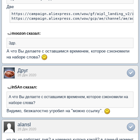
Две
https://campaign.aliexpress.com/wow/gf/aipl_landing_v2/inde
moozon сказал:
Здр.
А что Вы делаете с оставшимся временем, которое сэкономили
на наборе слова?
Друг
28 Дек 2020
InSAn сказал:
А что Вы делаете с оставшимся временем, которое сэкономили на
наборе слова?
Видимо, безжалостно угробил на "можно ссылку".
alansl
28 Дек 2020
на ру не работает днв? и наминал купона какой? в данный момент