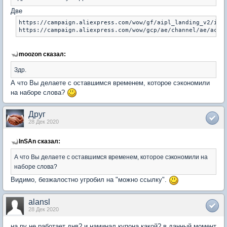
Две
https://campaign.aliexpress.com/wow/gf/aipl_landing_v2/inde
moozon сказал:
Здр.
А что Вы делаете с оставшимся временем, которое сэкономили
на наборе слова?
Друг
28 Дек 2020
InSAn сказал:
А что Вы делаете с оставшимся временем, которое сэкономили на
наборе слова?
Видимо, безжалостно угробил на "можно ссылку".
alansl
28 Дек 2020
на ру не работает днв? и наминал купона какой? в данный момент