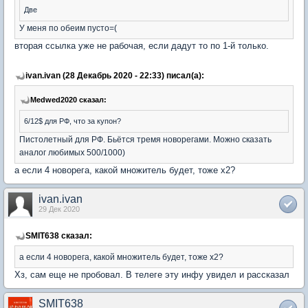
Две
У меня по обеим пусто=(
вторая ссылка уже не рабочая, если дадут то по 1-й только.
ivan.ivan (28 Декабрь 2020 - 22:33) писал(а):
Medwed2020 сказал:
6/12$ для РФ, что за купон?
Пистолетный для РФ. Бьётся тремя новорегами. Можно сказать
аналог любимых 500/1000)
а если 4 новорега, какой множитель будет, тоже х2?
ivan.ivan
29 Дек 2020
SMIT638 сказал:
а если 4 новорега, какой множитель будет, тоже х2?
Хз, сам еще не пробовал. В телеге эту инфу увидел и рассказал
SMIT638