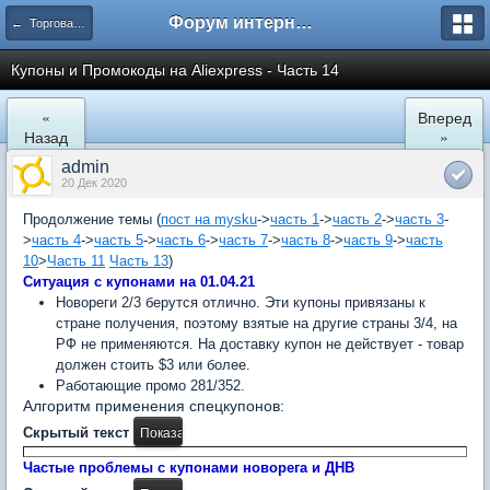
Форум интернет покупателей
← Торговая площадка AliExpress
Купоны и Промокоды на Aliexpress - Часть 14
«
Вперед
Назад
»
admin
20 Дек 2020
Продолжение темы (
пост на mysku
->
часть 1
->
часть 2
->
часть 3
-
>
часть 4
->
часть 5
->
часть 6
->
часть 7
->
часть 8
->
часть 9
->
часть
10
>
Часть 11
Часть 13
)
Ситуация с купонами на 01.04.21
Новореги 2/3 берутся отлично. Эти купоны привязаны к
стране получения, поэтому взятые на другие страны 3/4, на
РФ не применяются. На доставку купон не действует - товар
должен стоить $3 или более.
Работающие промо 281/352.
Алгоритм применения спецкупонов:
Скрытый текст
Частые проблемы с купонами новорега и ДНВ