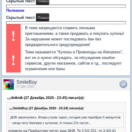
Скрытый текст
Полезное
Скрытый текст
В теме запрещается спамить личными
!
приглашениями, а также продавать и покупать купоны!
За нарушение может последовать бан без
предварительного предупреждения!
Тема называется "Купоны и Промокоды на Aliexpress",
!
вот их и нужно обсуждать, за обсуждение кешбэк-
сервисов, других магазинов, сайтов и тд., последуют
ограничения или баны
SmileBuy
27 Дек 2020
dniknik (27 Декабрь 2020 - 23:45) писал(а):
SmileBuy (27 Декабрь 2020 - 23:24) писал(а):
ДНВ закончились. Вчера утром тарил, сегодня уже перебрал 5 аккаунтов
- нигде нету баннера с купоном. А только 27е число...
нормуль на Прибалтику летят еще ДНВ. То 2.5/2.251, то 3.4/3.41