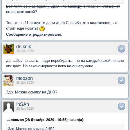
Вот прям сейчас брали? Брали по баннеру с главной или может
по ссылке какой?
Только на 11 аккаунте дали днв)) Спасибо, что подсказали, что
стоит ещё искать!
Сообщение отредактировано.
dniknik
28 Дек 2020
да. забыл сказать - надо перебирать... не на каждый какой-попало
акк даёт. Но закономерности пока не обнаружено.
moozon
28 Дек 2020
Здр. Можно ссылку на ДНВ?
InSAn
28 Дек 2020
moozon (28 Декабрь 2020 - 10:55) писал(а):
Здр. Можно ссылку на ДНВ?