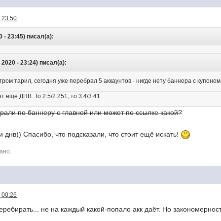
 23:50
 - 23:45) писал(а):
2020 - 23:24) писал(а):
ром тарил, сегодня уже перебрал 5 аккаунтов - нигде нету баннера с купоном. 
 еще ДНВ. То 2.5/2.251, то 3.4/3.41
рали по баннеру с главной или может по ссылке какой?
и днв)) Спасибо, что подсказали, что стоит ещё искать!
ано.
 00:26
перебирать... не на каждый какой-попало акк даёт. Но закономерно