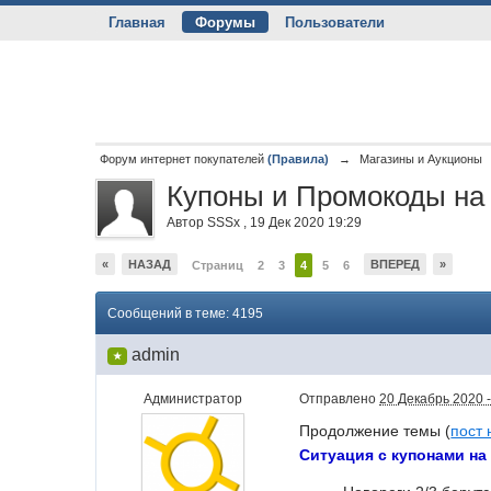
Главная
Форумы
Пользователи
Форум интернет покупателей
(Правила)
→
Магазины и Аукционы
Купоны и Промокоды на A
Автор
SSSx
,
19 Дек 2020 19:29
«
НАЗАД
ВПЕРЕД
»
Страниц
2
3
4
5
6
Сообщений в теме: 4195
admin
★
Администратор
Отправлено
20 Декабрь 2020 -
Продолжение темы (
пост 
Ситуация с купонами на 