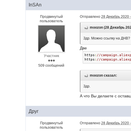
InSAn
Продвинутый
Отправлено
28 Декабрь 2020 -
пользователь
moozon (28 Декабрь 2020
Здр. Можно ссылку на ДНВ?
Две
https
:
//campaign.aliex
Участник
https
:
//campaign.aliex
509 сообщений
moozon сказал:
Здр.
А что Вы делаете с оста
Друг
Продвинутый
Отправлено
28 Декабрь 2020 -
пользователь