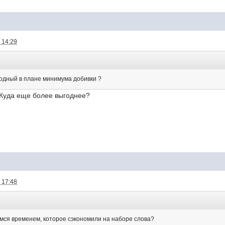
 14:29
одный в плане минимума добивки ?
 Куда еще более выгоднее?
 17:48
имся временем, которое сэкономили на наборе слова?