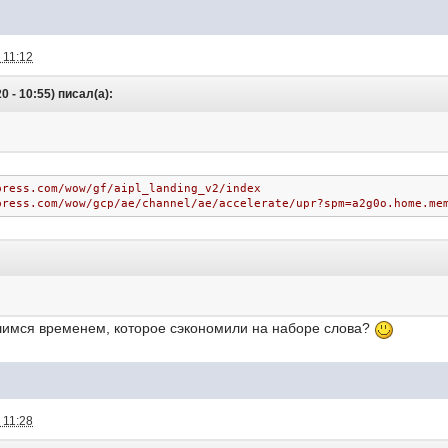
 11:12
 - 10:55) писал(а):
press.com/wow/gf/aipl_landing_v2/index
press.com/wow/gcp/ae/channel/ae/accelerate/upr?spm=a2g0o.home.me
вшимся временем, которое сэкономили на наборе слова?
 11:28