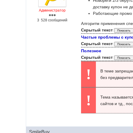
Новореги 2/3 берутс
доставку купон не д
Администратор
Работающие промо 
3 528 сообщений
Алгоритм применения спе
Скрытый текст
Частые проблемы с куп
Скрытый текст
Полезное
Скрытый текст
!
В теме запрещае
без предварите
!
Тема называется
сайтов и тд., п
SmileBuy