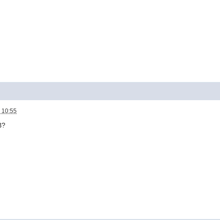
 10:55
В?