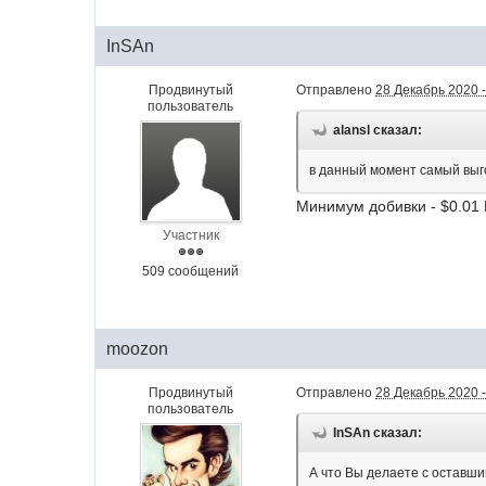
InSAn
Продвинутый
Отправлено
28 Декабрь 2020 -
пользователь
alansl сказал:
в данный момент самый выг
Минимум добивки - $0.01
Участник
509 сообщений
moozon
Продвинутый
Отправлено
28 Декабрь 2020 -
пользователь
InSAn сказал:
А что Вы делаете с оставш