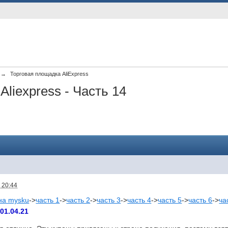
→
Торговая площадка AliExpress
liexpress - Часть 14
 20:44
на mysku
->
часть 1
->
часть 2
->
часть 3
->
часть 4
->
часть 5
->
часть 6
->
ча
01.04.21