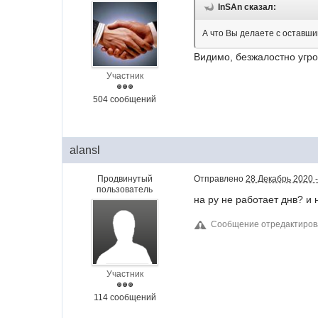
InSAn сказал:
А что Вы делаете с оставш
Видимо, безжалостно угро
Участник
504 сообщений
alansl
Продвинутый
Отправлено
28 Декабрь 2020 -
пользователь
на ру не работает днв? и
Сообщение отредактиров
Участник
114 сообщений