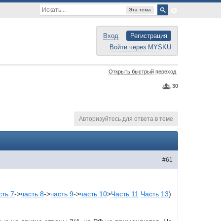
Эта тема
Вход
Регистрация
Войти через MYSKU
Открыть быстрый переход
30
Авторизуйтесь для ответа в теме
#61
сть 7
->
часть 8
->
часть 9
->
часть 10
>
Часть 11
Часть 13
)