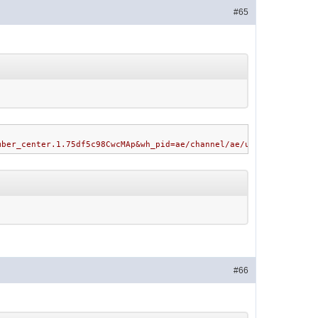
#65
mber_center.1.75df5c98CwcMAp&wh_pid=ae/channel/ae/userloss/_ZBCa
#66