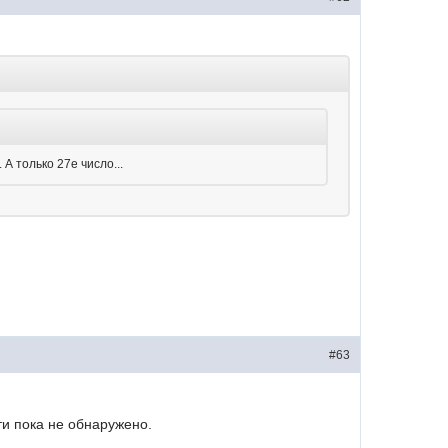
А только 27е число...
#63
сти пока не обнаружено.