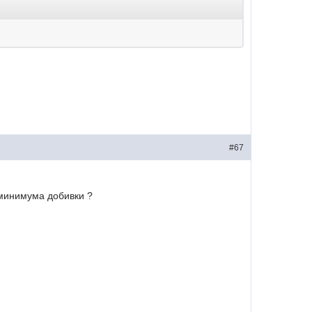
#67
 минимума добивки ?