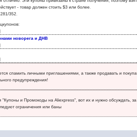
я отлично. Эти купоны привязаны к стране получения, поэтому взя
ействует - товар должен стоить $3 или более.
281/352.
цкупонов:
онами новорега и ДНВ
тся спамить личными приглашениями, а также продавать и покупа
льного предупреждения!
 "Купоны и Промокоды на Aliexpress", вот их и нужно обсуждать, з
оследуют ограничения или баны