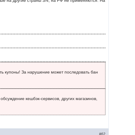
тые на другие страны 3/4, на РФ не применяются. На
ть купоны! За нарушение может последовать бан
а обсуждение кешбэк-сервисов, других магазинов,
#62