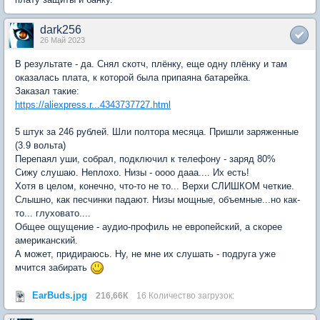
dark256
26 Май 2023
В результате - да. Снял скотч, плёнку, еще одну плёнку и там
оказалась плата, к которой была припаяна батарейка.
Заказал такие:
https://aliexpress.r...4343737727.html
5 штук за 246 рублей. Шли полтора месяца. Пришли заряженные
(3.9 вольта)
Перепаял уши, собрал, подключил к телефону - заряд 80%
Сижу слушаю. Неплохо. Низы - оооо дааа.... Их есть!
Хотя в целом, конечно, что-то не то... Верхи СЛИШКОМ четкие.
Слышно, как песчинки падают. Низы мощные, объемные...но как-
то... глуховато....
Общее ощущение - аудио-профиль не европейский, а скорее
американский.
А может, придираюсь. Ну, не мне их слушать - подруга уже
мчится забирать
EarBuds.jpg
216,66К
16 Количество загрузок: