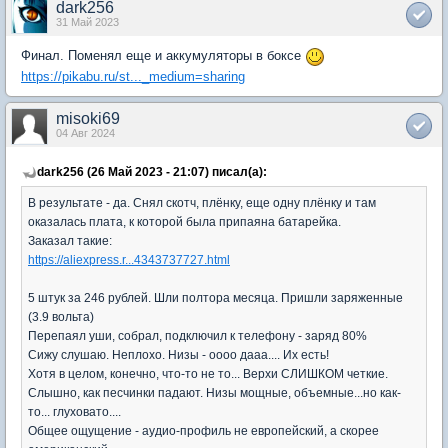
dark256
31 Май 2023
Финал. Поменял еще и аккумуляторы в боксе
https://pikabu.ru/st..._medium=sharing
misoki69
04 Авг 2024
dark256 (26 Май 2023 - 21:07) писал(а):
В результате - да. Снял скотч, плёнку, еще одну плёнку и там
оказалась плата, к которой была припаяна батарейка.
Заказал такие:
https://aliexpress.r...4343737727.html
5 штук за 246 рублей. Шли полтора месяца. Пришли заряженные
(3.9 вольта)
Перепаял уши, собрал, подключил к телефону - заряд 80%
Сижу слушаю. Неплохо. Низы - оооо дааа.... Их есть!
Хотя в целом, конечно, что-то не то... Верхи СЛИШКОМ четкие.
Слышно, как песчинки падают. Низы мощные, объемные...но как-
то... глуховато....
Общее ощущение - аудио-профиль не европейский, а скорее