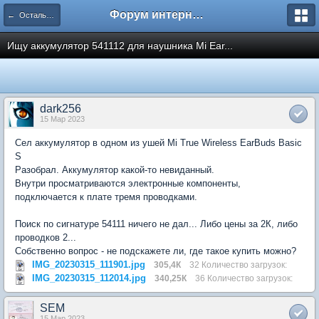
Форум интернет покупателей
← Остальные вопросы (курилка)
Ищу аккумулятор 541112 для наушника Mi Ear...
dark256
15 Мар 2023
Сел аккумулятор в одном из ушей Mi True Wireless EarBuds Basic
S
Разобрал. Аккумулятор какой-то невиданный.
Внутри просматриваются электронные компоненты,
подключается к плате тремя проводками.
Поиск по сигнатуре 54111 ничего не дал... Либо цены за 2К, либо
проводков 2...
Собственно вопрос - не подскажете ли, где такое купить можно?
IMG_20230315_111901.jpg
305,4К
32 Количество загрузок:
IMG_20230315_112014.jpg
340,25К
36 Количество загрузок:
SEM
15 Мар 2023