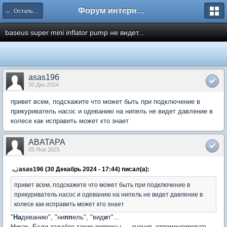
Форум интернет покупателей
← Остальные вопросы (курилка)
baseus super mini inflator pump не видет...
asas196
30 Дек 2024
привет всем, подскажите что может быть при подключение в
прикуриватель насос и одеванию на нипель не видет давление в
колeсе как исправить может кто знает
ABATAPA
05 Янв 2025
asas196 (30 Декабрь 2024 - 17:44) писал(а):
привет всем, подскажите что может быть при подключение в
прикуриватель насос и одеванию на нипель не видет давление в
колeсе как исправить может кто знает
"
На
деванию", "ни
пп
ель", "вид
и
т"...
Никак. Если задаёте такие вопросы — значит, отремонтировать