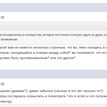
8:06
ров объединилась в сообщества, которые постоянно голосуют друга за друга, 
я возможным.
ов! вам не кажется несколько странным, что вы, явно находясь в с
второв, находящийся в сговоре между собой? вы понимаете, что есл
должен быть противозаконным? или это другое?
2:08
ения (дежавю?), давно забытые (сколько ж это лет прошло-то?)
автра постараюсь осмыслить и посмотреть "что я хотел и что получил
 мантру: