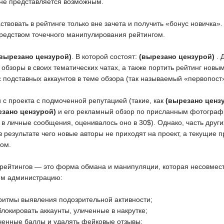
 не представляется возможным.
ствовать в рейтинге только вне зачета и получить «бонус новичка»
средством точечного манипулирования рейтингом.
(вырезано цензурой)
. В которой состоят:
(вырезано цензурой)
.
е обзоры в своих тематических чатах, а также портить рейтинг нов
 подставных аккаунтов в теме обзора (так называемый «первопост
 с проекта с подмоченной репутацией (такие, как
(вырезано ценз
езано цензурой)
и его рекламный обзор по присланным фотограф
 в личные сообщения, оценивалось оно в 30$). Однако, часть друг
в результате чего новые авторы не приходят на проект, а текущие 
ом.
 рейтингов — это форма обмана и манипуляции, которая несовмест
ем администрацию:
оритмы выявления подозрительной активности;
блокировать аккаунты, уличенные в накрутке;
ученные баллы и удалять фейковые отзывы;