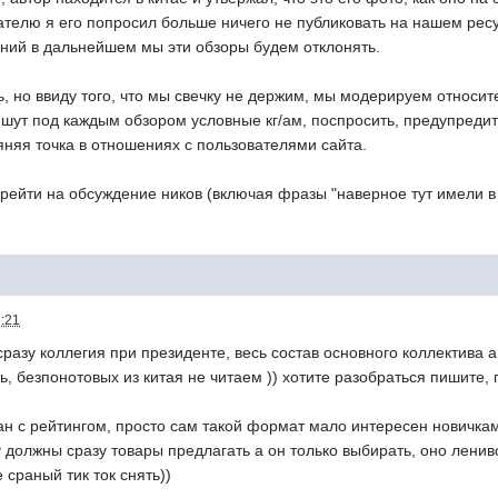
ателю я его попросил больше ничего не публиковать на нашем ресу
ний в дальнейшем мы эти обзоры будем отклонять.
, но ввиду того, что мы свечку не держим, мы модерируем относи
шут под каждым обзором условные кг/ам, поспросить, предупредить
яняя точка в отношениях с пользователями сайта.
ерейти на обсуждение ников (включая фразы "наверное тут имели в в
7:21
не сразу коллегия при президенте, весь состав основного коллектива
, безпонотовых из китая не читаем )) хотите разобраться пишите, 
зан с рейтингом, просто сам такой формат мало интересен новичкам,
 должны сразу товары предлагать а он только выбирать, оно лениво
 сраный тик ток снять))