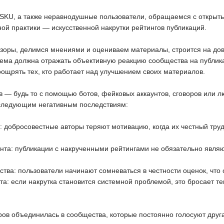
ySKU, а также неравнодушные пользователи, обращаемся с открыты
ой практики — искусственной накрутки рейтингов публикаций.
бзоры, делимся мнениями и оцениваем материалы, строится на дов
тема должна отражать объективную реакцию сообщества на публик
оощрять тех, кто работает над улучшением своих материалов.
в — будь то с помощью ботов, фейковых аккаунтов, сговоров или 
 следующим негативным последствиям:
: добросовестные авторы теряют мотивацию, когда их честный тру
ента: публикации с накрученными рейтингами не обязательно явл
ства: пользователи начинают сомневаться в честности оценок, что 
та: если накрутка становится системной проблемой, это бросает т
оров объединилась в сообщества, которые постоянно голосуют друга