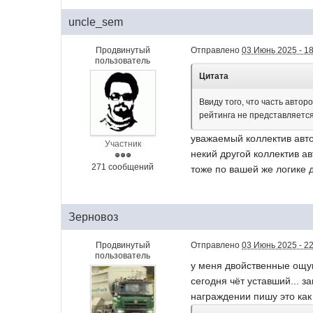
uncle_sem
Продвинутый
Отправлено
03 Июнь 2025 - 1
пользователь
Цитата
Ввиду того, что часть авто
рейтинга не представляетс
уважаемый коллектив автор
Участник
некий другой коллектив а
271 сообщений
тоже по вашей же логике 
Зерновоз
Продвинутый
Отправлено
03 Июнь 2025 - 2
пользователь
у меня двойственные ощущ
сегодня чёт уставший... з
награждении пишу это как