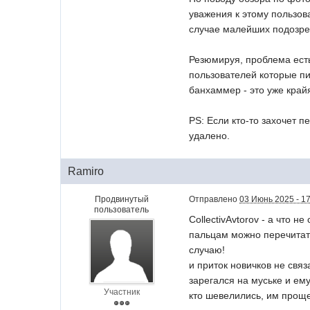
уважения к этому пользов
случае малейших подозре
Резюмируя, проблема есть
пользователей которые пи
банхаммер - это уже край
PS: Если кто-то захочет п
удалено.
Ramiro
Продвинутый
Отправлено
03 Июнь 2025 - 1
пользователь
CollectivAvtorov - а что 
пальцам можно перечитать
случаю!
и приток новичков не свя
зарегался на муське и ему
Участник
кто шевелились, им проще