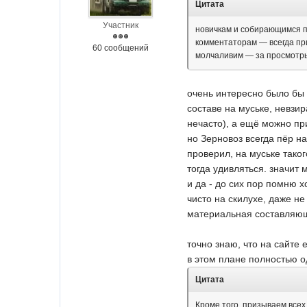
Цитата
Участник
новичкам и собирающимся п
комментаторам — всегда при
60 сообщений
молчаливим — за просмотры!
очень интересно было бы 
составе на муське, невзир
нечасто), а ещё можно пр
но Зерновоз всегда пёр на
проверил, на муське таког
тогда удивляться. значит 
и да - до сих пор помню х
чисто на скилухе, даже не
материальная составляющ
точно знаю, что на сайте
в этом плане полностью о
Цитата
Кроме того, призываем всех