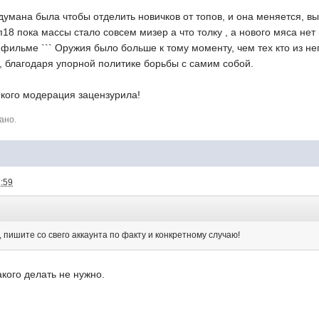
думана была чтобы отделить новичков от топов, и она меняется, вы
п18 пока массы стало совсем мизер а что толку , а нового мяса нет
фильме ``` Оружия было больше к тому моменту, чем тех кто из нег
, благодаря упорной политике борьбы с самим собой.
х кого модерация зацензурила!
ано.
7:59
 пишите со свего аккаунта по факту и конкретному случаю!
акого делать не нужно.