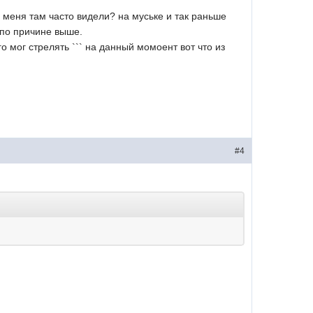
 меня там часто видели? на муське и так раньше
 по причине выше.
о мог стрелять ``` на данный момоент вот что из
#4