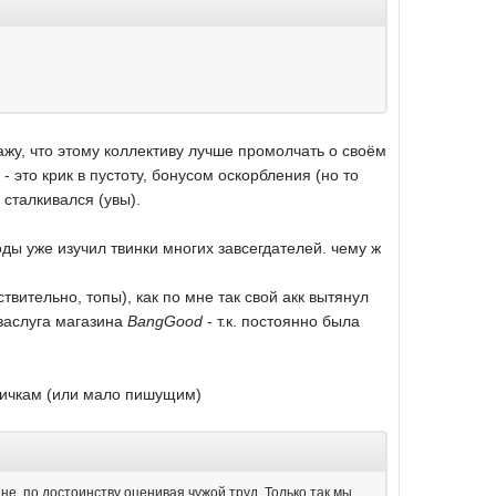
кажу, что этому коллективу лучше промолчать о своём
 - это крик в пустоту, бонусом оскорбления (но то
 сталкивался (увы).
годы уже изучил твинки многих завсегдателей. чему ж
твительно, топы), как по мне так свой акк вытянул
 заслуга магазина
BangGood
- т.к. постоянно была
овичкам (или мало пишущим)
не, по достоинству оценивая чужой труд. Только так мы