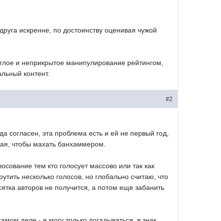
друга искренне, по достоинству оценивая чужой
аглое и неприкрытое манипулирование рейтингом,
альный контент.
#2
а согласен, эта проблема есть и ей не первый год,
ная, чтобы махать банхаммером.
осование тем кто голосует массово или так как
утить несколько голосов, но глобально считаю, что
сятка авторов не получится, а потом еще забанить
самом деле - я могу только догадываться. в знак