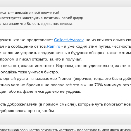
исать — дерзайте и всё получится!
ветствуется конструктив, позитив и лёгкий флуд!
 мы знаем что Вы есть и для этого пишем.
узнать кто же представляет
CollectivAvtorov
, но из личного опыта с
ая на сообщение от тов.
Ramiro
- я уже ходил этим путём, честность
и желании устроить сладкую жизнь в будущих обзорах. также с этим
пролом и писал открыто. за что и получал.
о ника нет, значит инкогнито. Впрочем, это не удивительно, за эти 
молодёжь тоже учиться быстро.
олодный душ от т.называемых "топов" (впрочем, тогда это были дейс
 знаю чего не бросил и не послал всё это в ж. на 70% минимум это
ая, ибо на фане и чсв далеко не уедешь.
 есть доброжелатели (в прямом смысле), которые чуть помогают н
добряю слова про то, чтобы
 участников сообщества сохранять честность, поддерживать друг друга искрен