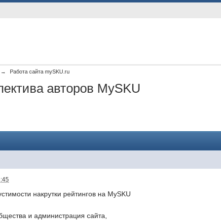
→
Работа сайта mySKU.ru
ллектива авторов MySKU
6:45
устимости накрутки рейтингов на MySKU
бщества и администрация сайта,