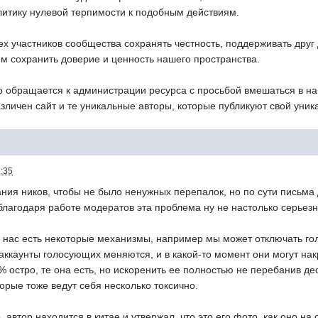
литику нулевой терпимости к подобным действиям.
ех участников сообщества сохранять честность, поддерживать друг 
ем сохранить доверие и ценность нашего пространства.
то обращается к администрации ресурса с просьбой вмешаться в н
зличен сайт и те уникальные авторы, которые публикуют свой уник
2:35
ания ников, чтобы не было ненужных перепалок, но по сути письма д
 благодаря работе модератов эта проблема ну не настолько серьез
у нас есть некоторые механизмы, например мы может отключать гол
аккаунты голосующих меняются, и в какой-то момент они могут накр
% остро, те она есть, но искоренить ее полностью не перебанив де
орые тоже ведут себя несколько токсично.
 автор находится в китае и утвержал, что это его фото, как оно на 