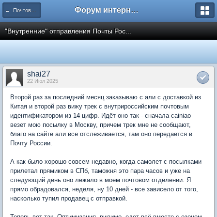
Форум интернет покупателей
← Почтовые службы
"Внутренние" отправления Почты Рос...
shai27
22 Июл 2025
Второй раз за последний месяц заказываю с али с доставкой из
Китая и второй раз вижу трек с внутрироссийским почтовым
идентификатором из 14 цифр. Идёт оно так - сначала cainiao
везет мою посылку в Москву, причем трек мне не сообщают,
благо на сайте али все отслеживается, там оно передается в
Почту России.
А как было хорошо совсем недавно, когда самолет с посылками
прилетал прямиком в СПб, таможня это пара часов и уже на
следующий день оно лежало в моем почтовом отделении. Я
прямо обрадовался, неделя, ну 10 дней - все зависело от того,
насколько тупил продавец с отправкой.
Теперь вот так. Оптимизация, видимо, едет всё вместе с озоном,