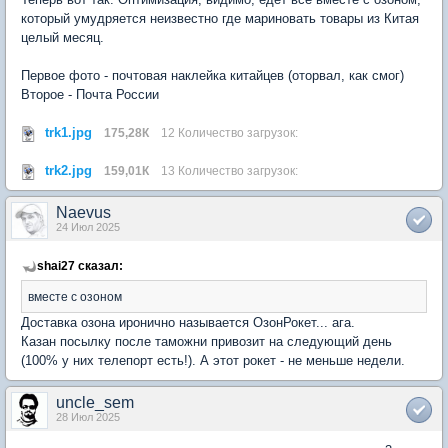
который умудряется неизвестно где мариновать товары из Китая
целый месяц.
Первое фото - почтовая наклейка китайцев (оторвал, как смог)
Второе - Почта России
trk1.jpg
175,28К
12 Количество загрузок:
trk2.jpg
159,01К
13 Количество загрузок:
Naevus
24 Июл 2025
shai27 сказал:
вместе с озоном
Доставка озона иронично называется ОзонРокет... ага.
Казан посылку после таможни привозит на следующий день
(100% у них телепорт есть!). А этот рокет - не меньше недели.
uncle_sem
28 Июл 2025