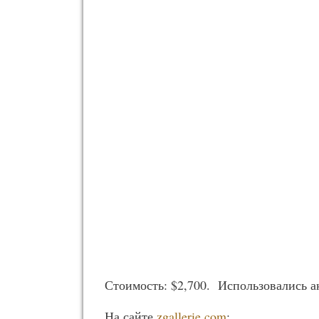
Стоимость: $2,700. Использовались а
На сайте
zgallerie.com
: