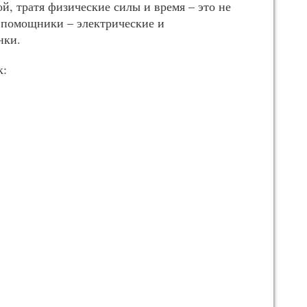
й, тратя физические силы и время – это не
 помощники – электрические и
нки.
к: