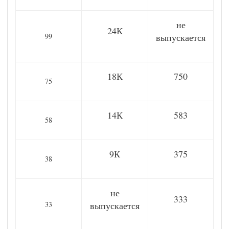
не
24К
99
выпускается
18К
750
75
14К
583
58
9К
375
38
не
333
33
выпускается