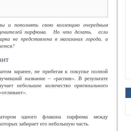
ты и пополнять свою коллекцию очередным
 ценителей парфюма. Но что делать, если
рка не представлена в магазинах города, а
чется?
ант
матом заранее, не прибегая к покупке полной
лучивший название – «распив». В результате
учает небольшое количество оригинального
«отливант».
атором одного флакона парфюма между
оторых забирает его небольшую часть.