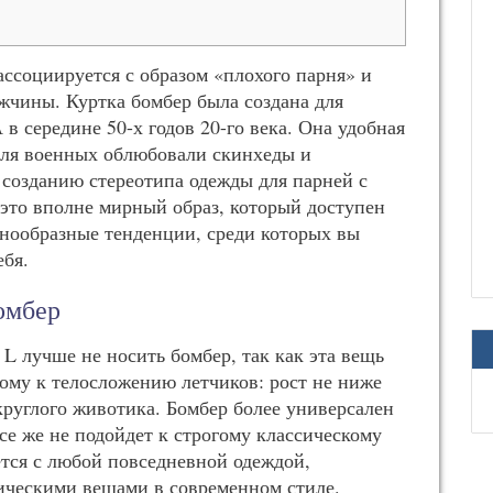
ассоциируется с образом «плохого парня» и
жчины. Куртка бомбер была создана для
 середине 50-х годов 20-го века. Она удобная
для военных облюбовали скинхеды и
созданию стереотипа одежды для парней с
 это вполне мирный образ, который доступен
знообразные тенденции, среди которых вы
ебя.
омбер
 лучше не носить бомбер, так как эта вещь
ому к телосложению летчиков: рост не ниже
круглого животика. Бомбер более универсален
все же не подойдет к строгому классическому
ется с любой повседневной одеждой,
сическими вещами в современном стиле.