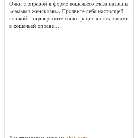
Очки с оправой в форме кошачьего глаза названы
«самыми женскими». Проявите себя настоящей
кошкой – подчеркните свою грациозность очками
в кошачьей оправе…
Все трендовые очки на
ebay.com
.