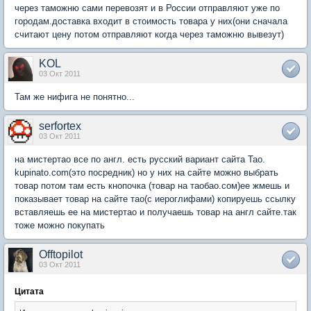
через таможню сами перевозят и в России отправляют уже по
городам.доставка входит в стоимость товара у них(они сначала
считают цену потом отправляют когда через таможню вывезут)
KOL
03 Окт 2011
Там же нифига не понятно...
serfortex
03 Окт 2011
на мистертао все по англ. есть русский вариант сайта Тао.
kupinato.com(это посредник) но у них на сайте можно выбрать
товар потом там есть кнопочка (товар на таобао.сом)ее жмешь и
показывает товар на сайте тао(с иероглифами) копируешь ссылку
вставляешь ее на мистертао и получаешь товар на англ сайте.так
тоже можно покупать
Offtopilot
03 Окт 2011
Цитата