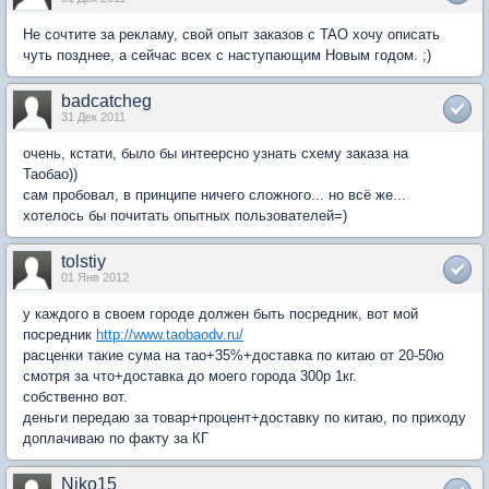
Не сочтите за рекламу, свой опыт заказов с TAO хочу описать
чуть позднее, а сейчас всех с наступающим Новым годом. ;)
badcatcheg
31 Дек 2011
очень, кстати, было бы интеерсно узнать схему заказа на
Таобао))
сам пробовал, в принципе ничего сложного... но всё же...
хотелось бы почитать опытных пользователей=)
tolstiy
01 Янв 2012
у каждого в своем городе должен быть посредник, вот мой
посредник
http://www.taobaodv.ru/
расценки такие сума на тао+35%+доставка по китаю от 20-50ю
смотря за что+доставка до моего города 300р 1кг.
собственно вот.
деньги передаю за товар+процент+доставку по китаю, по приходу
доплачиваю по факту за КГ
Niko15