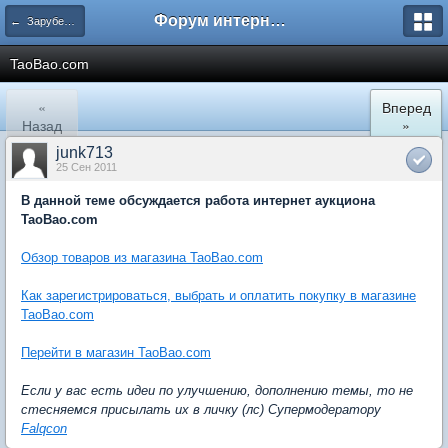
Форум интернет покупателей
← Зарубежные интернет магазины
TaoBao.com
«
Вперед
Назад
»
junk713
25 Сен 2011
В данной теме обсуждается работа интернет аукциона
TaoBao.com
Обзор товаров из магазина TaoBao.com
Как зарегистрироваться, выбрать и оплатить покупку в магазине
TaoBao.com
Перейти в магазин TaoBao.com
Если у вас есть идеи по улучшению, дополнению темы, то не
стесняемся присылать их в личку (лс) Супермодератору
Falqcon