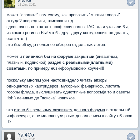
31 Дек 2011
может "спалите" нам схему, как провозить "многия товары"
оттуда? посредники, таможка и т.д.
здесь очень не хватает профессионалов ТАО! да и указали бы,
из какого региона Вы! чтобы друг-другу конкуренцию не делать,
если что ;)
это былоб куда полезнее обзоров отдельных лотов.
может и
появился бы на форуме закрытый
(инвайтный,
платный, подписной)
раздел с реальными(платными)
советами
, по примеру ебэй-форумовских коучей!!!
поскольку многим уже настозвиздело читать апзоры
одноцентовых картридеров, мусорных фанарикоф, листать
гоооры флуда, выслушивать однотипные вопросы(а то и саветы
:lol: ) ленивых до "поиска" новичков.
это
стало бы реальным развитием данного форума
в отдельный
инфоресурс, а не малопопулярным дополнением к сайту обзоров.
:D
Yai4Co
31 Дек 2011