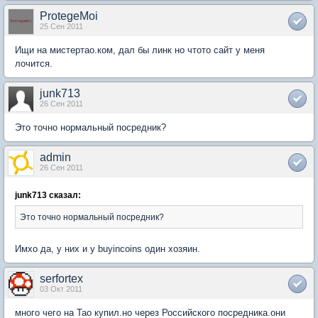
ProtegeMoi
25 Сен 2011
Ищи на мистертао.ком, дал бы линк но чтото сайт у меня
лочится.
junk713
26 Сен 2011
Это точно нормальный посредник?
admin
26 Сен 2011
junk713 сказал:
Это точно нормальный посредник?
Имхо да, у них и у buyincoins один хозяин.
serfortex
03 Окт 2011
много чего на Тао купил.но через Российского посредника.они