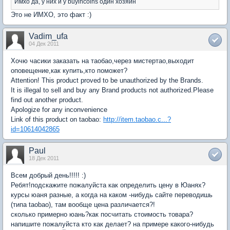
Имхо да, у них и у buyincoins один хозяин
Это не ИМХО, это факт :)
Vadim_ufa
04 Дек 2011
Хочю часики заказать на таобао,через мистертао,выходит
оповещение,как купить,кто поможет?
Attention! This product proved to be unauthorized by the Brands.
It is illegal to sell and buy any Brand products not authorized.Please
find out another product.
Apologize for any inconvenience
Link of this product on taobao:
http://item.taobao.c...?
id=10614042865
Paul
18 Дек 2011
Всем добрый день!!!!! :)
Ребят!подскажите пожалуйста как определить цену в Юанях?
курсы юаня разные, а когда на каком -нибудь сайте переводишь
(типа taobao), там вообще цена различается?!
сколько примерно юань?как посчитать стоимость товара?
напишите пожалуйста кто как делает? на примере какого-нибудь