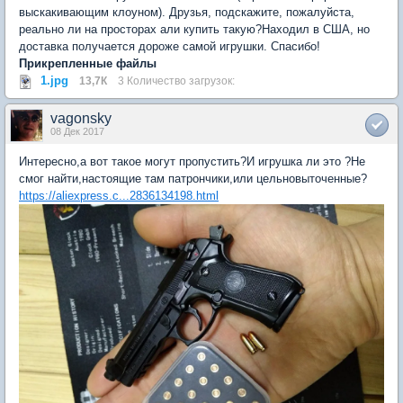
выскакивающим клоуном). Друзья, подскажите, пожалуйста,
реально ли на просторах али купить такую?Находил в США, но
доставка получается дороже самой игрушки. Спасибо!
Прикрепленные файлы
1.jpg
13,7К
3 Количество загрузок:
vagonsky
08 Дек 2017
Интересно,а вот такое могут пропустить?И игрушка ли это ?Не
смог найти,настоящие там патрончики,или цельновыточенные?
https://aliexpress.c...2836134198.html