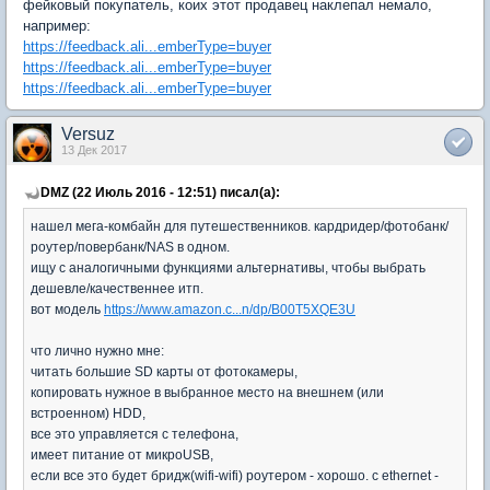
фейковый покупатель, коих этот продавец наклепал немало,
например:
https://feedback.ali...emberType=buyer
https://feedback.ali...emberType=buyer
https://feedback.ali...emberType=buyer
Versuz
13 Дек 2017
DMZ (22 Июль 2016 - 12:51) писал(а):
нашел мега-комбайн для путешественников. кардридер/фотобанк/
роутер/повербанк/NAS в одном.
ищу с аналогичными функциями альтернативы, чтобы выбрать
дешевле/качественнее итп.
вот модель
https://www.amazon.c...n/dp/B00T5XQE3U
что лично нужно мне:
читать большие SD карты от фотокамеры,
копировать нужное в выбранное место на внешнем (или
встроенном) HDD,
все это управляется с телефона,
имеет питание от микроUSB,
если все это будет бридж(wifi-wifi) роутером - хорошо. с ethernet -