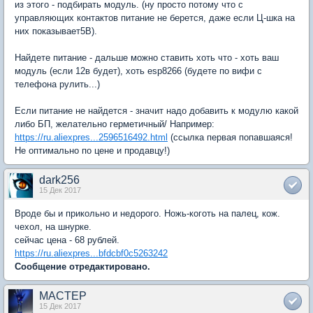
из этого - подбирать модуль. (ну просто потому что с
управляющих контактов питание не берется, даже если Ц-шка на
них показывает5В).
Найдете питание - дальше можно ставить хоть что - хоть ваш
модуль (если 12в будет), хоть esp8266 (будете по вифи с
телефона рулить...)
Если питание не найдется - значит надо добавить к модулю какой
либо БП, желательно герметичный/ Например:
https://ru.aliexpres...2596516492.html
(ссылка первая попавшаяся!
Не оптимально по цене и продавцу!)
dark256
15 Дек 2017
Вроде бы и прикольно и недорого. Ножь-коготь на палец, кож.
чехол, на шнурке.
сейчас цена - 68 рублей.
https://ru.aliexpres...bfdcbf0c5263242
Сообщение отредактировано.
MACTEP
15 Дек 2017