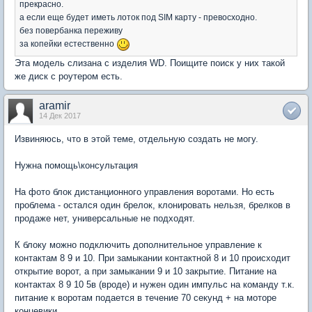
прекрасно.
а если еще будет иметь лоток под SIM карту - превосходно.
без повербанка переживу
за копейки естественно
Эта модель слизана с изделия WD. Поищите поиск у них такой
же диск с роутером есть.
aramir
14 Дек 2017
Извиняюсь, что в этой теме, отдельную создать не могу.
Нужна помощь\консультация
На фото блок дистанционного управления воротами. Но есть
проблема - остался один брелок, клонировать нельзя, брелков в
продаже нет, универсальные не подходят.
К блоку можно подключить дополнительное управление к
контактам 8 9 и 10. При замыкании контактной 8 и 10 происходит
открытие ворот, а при замыкании 9 и 10 закрытие. Питание на
контактах 8 9 10 5в (вроде) и нужен один импульс на команду т.к.
питание к воротам подается в течение 70 секунд + на моторе
концевики.