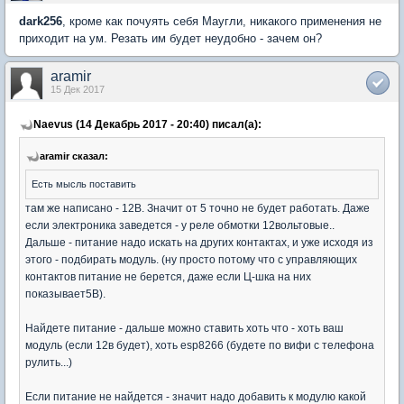
dark256
, кроме как почуять себя Маугли, никакого применения не
приходит на ум. Резать им будет неудобно - зачем он?
aramir
15 Дек 2017
Naevus (14 Декабрь 2017 - 20:40) писал(а):
aramir сказал:
Есть мысль поставить
там же написано - 12В. Значит от 5 точно не будет работать. Даже
если электроника заведется - у реле обмотки 12вольтовые..
Дальше - питание надо искать на других контактах, и уже исходя из
этого - подбирать модуль. (ну просто потому что с управляющих
контактов питание не берется, даже если Ц-шка на них
показывает5В).
Найдете питание - дальше можно ставить хоть что - хоть ваш
модуль (если 12в будет), хоть esp8266 (будете по вифи с телефона
рулить...)
Если питание не найдется - значит надо добавить к модулю какой