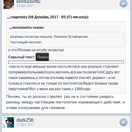
kontulavittu
16 Дек 2017
vagonsky (09 Декабрь 2017 - 05:37) писал(а):
kontulavittu сказал:
размеры посмотри игрушки. Патроны бутафорские.
Настоящий пистолет
и что?Ролики на ютубе посмотри
Скрытый текст
-там есть ещё меньше копии пистолетов,и они реально стреляют
супермикропульками(порох,капсюль.всё.как полагается)Сдуру вот
такое закажешь,а потом уголовку навесят.Насчёт держал---и не
только,и стрелял,и не только из пистолетов.Видел боевые права
смертников?Вот у меня как раз такие,с 1995года
Похоже, ты из рогатки стрелял, раз не в состоянии увидеть
разницу между настоящим пистолетом поражающего действия, и
этими хлопушками для гопников.
dark256
17 Дек 2017