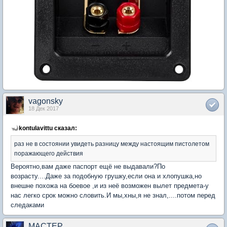
vagonsky
18 Дек 2017
kontulavittu сказал:
раз не в состоянии увидеть разницу между настоящим пистолетом
поражающего действия
Вероятно,вам даже паспорт ещё не выдавали?По
возрасту....Даже за подобную грушку,если она и хлопушка,но
внешне похожа на боевое ,и из неё возможен вылет предмета-у
нас легко срок можно словить.И мы,хны,я не знал,....потом перед
следаками
MACTEP