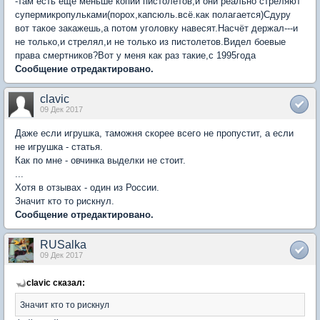
-там есть ещё меньше копии пистолетов,и они реально стреляют
супермикропульками(порох,капсюль.всё.как полагается)Сдуру
вот такое закажешь,а потом уголовку навесят.Насчёт держал---и
не только,и стрелял,и не только из пистолетов.Видел боевые
права смертников?Вот у меня как раз такие,с 1995года
Сообщение отредактировано.
clavic
09 Дек 2017
Даже если игрушка, таможня скорее всего не пропустит, а если
не игрушка - статья.
Как по мне - овчинка выделки не стоит.
...
Хотя в отзывах - один из России.
Значит кто то рискнул.
Сообщение отредактировано.
RUSalka
09 Дек 2017
clavic сказал:
Значит кто то рискнул