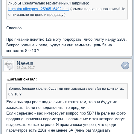
либо БП, желательно герметичный/ Например:
https://ru.aliexpres...2596516492.html
(ссылка первая попавшаяся! Не
оптимально по цене и продавцу!)
Спасибо.
Про питание понятно 12в могу подобрать, либо плату найду 220в.
Вопрос больше к реле, будут ли они замыкать цепь 5в на
контактах 8 9 10 ?
Naevus
15 Дек 2017
aramir сказал:
Вопрос больше к реле, будут ли они замыкать цепь 5в на контактах
8 9 10 ?
Если выходы реле подключить к контактам, то они будут их
замыкать, Если не подключить, то вряд ли...
Если серьезно - вас интересует вопрос про 5В? На реле на фото
продавца написаны параметры - напряжение и ток которое могут
выдержать контакты реле. Я практически уверен, что среди
параметров есть 220в и не менее 5А (лень разглядывать