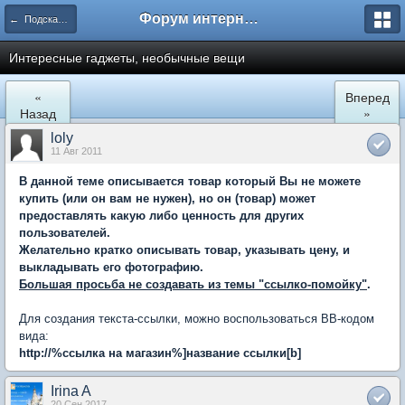
Форум интернет покупателей
← Подскажите где купить
Интересные гаджеты, необычные вещи
«
Вперед
Назад
»
loly
11 Авг 2011
В данной теме описывается товар который Вы не можете
купить (или он вам не нужен), но он (товар) может
предоставлять какую либо ценность для других
пользователей.
Желательно кратко описывать товар, указывать цену, и
выкладывать его фотографию.
Большая просьба не создавать из темы "ссылко-помойку"
.
Для создания текста-ссылки, можно воспользоваться BB-кодом
вида:
http://%ссылка на магазин%
]
название ссылки[b]
Irina A
20 Сен 2017