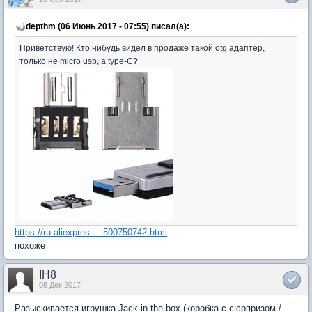
depthm (06 Июнь 2017 - 07:55) писал(а):
Приветствую! Кто нибудь видел в продаже такой otg адаптер,
только не micro usb, а type-C?
https://ru.aliexpres..._500750742.html
похоже
IH8
08 Дек 2017
Разыскивается игрушка Jack in the box (коробка с сюрпризом /