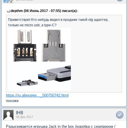
depthm (06 Июнь 2017 - 07:55) писал(а):
Приветствую! Кто нибудь видел в продаже такой otg адаптер,
только не micro usb, а type-C?
https://ru.aliexpres..._500750742.html
похоже
IH8
08 Дек 2017
Разыскивается игрушка Jack in the box (коробка с сюрпризом /