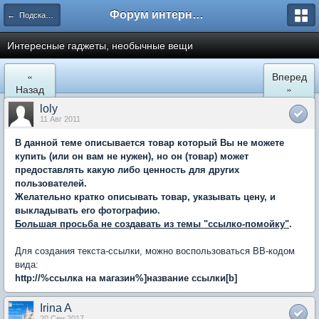
Форум интернет покупателей
← Подскажите где купить
Интересные гаджеты, необычные вещи
«
Вперед
Назад
»
loly
11 Авг 2011
В данной теме описывается товар который Вы не можете
купить (или он вам не нужен), но он (товар) может
предоставлять какую либо ценность для других
пользователей.
Желательно кратко описывать товар, указывать цену, и
выкладывать его фотографию.
Большая просьба не создавать из темы "ссылко-помойку"
.
Для создания текста-ссылки, можно воспользоваться BB-кодом
вида:
http://%ссылка на магазин%
]
название ссылки[b]
Irina A
20 Сен 2017