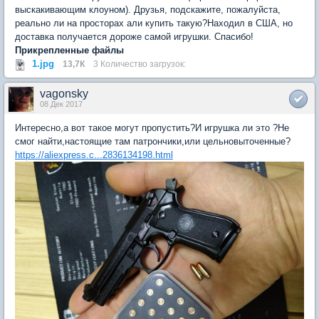
выскакивающим клоуном). Друзья, подскажите, пожалуйста,
реально ли на просторах али купить такую?Находил в США, но
доставка получается дороже самой игрушки. Спасибо!
Прикрепленные файлы
1.jpg
13,7К
3 Количество загрузок:
vagonsky
08 Дек 2017
Интересно,а вот такое могут пропустить?И игрушка ли это ?Не
смог найти,настоящие там патрончики,или цельновыточенные?
https://aliexpress.c...2836134198.html