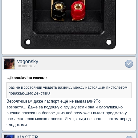
vagonsky
18 Дек 2017
kontulavittu сказал:
раз не в состоянии увидеть разницу между настоящим пистолетом
поражающего действия
Вероятно,вам даже паспорт ещё не выдавали?По
возрасту....Даже за подобную грушку,если она и хлопушка,но
внешне похожа на боевое ,и из неё возможен вылет предмета-у
нас легко срок можно словить.И мы,хны,я не знал,....потом перед
следаками
MACTEP