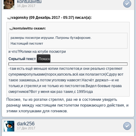
kontulavittu
16 Дек 2017
vagonsky (09 Декабрь 2017 - 05:37) писал(а):
kontulavittu сказал:
размеры посмотри игрушки. Патроны бутафорские.
Настоящий пистолет
и что?Ролики на ютубе посмотри
Скрытый текст
-там есть ещё меньше копии пистолетов,и они реально стреляют
супермикропульками(порох,капсюль.всё.как полагается)Сдуру вот
такое закажешь,а потом уголовку навесят.Насчёт держал---и не
только,и стрелял,и не только из пистолетов.Видел боевые права
смертников?Вот у меня как раз такие,с 1995года
Похоже, ты из рогатки стрелял, раз не в состоянии увидеть
разницу между настоящим пистолетом поражающего действия, и
этими хлопушками для гопников.
dark256
17 Дек 2017