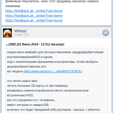
фейковый покупатель, коих этот продавец наклепал немало,
например:
https://feedback.ali...emberType=buyer
https://feedback.ali...emberType=buyer
https://feedback.ali...emberType=buyer
Versuz
13 Дек 2017
DMZ (22 Июль 2016 - 12:51) писал(а):
нашел мега-комбайн для путешественников. кардридер/фотобанк/
роутер/повербанк/NAS в одном.
ищу с аналогичными функциями альтернативы, чтобы выбрать
дешевле/качественнее итп.
вот модель
https://www.amazon.c...n/dp/B00T5XQE3U
что лично нужно мне:
читать большие SD карты от фотокамеры,
копировать нужное в выбранное место на внешнем (или
встроенном) HDD,
все это управляется с телефона,
имеет питание от микроUSB,
если все это будет бридж(wifi-wifi) роутером - хорошо. с ethernet -