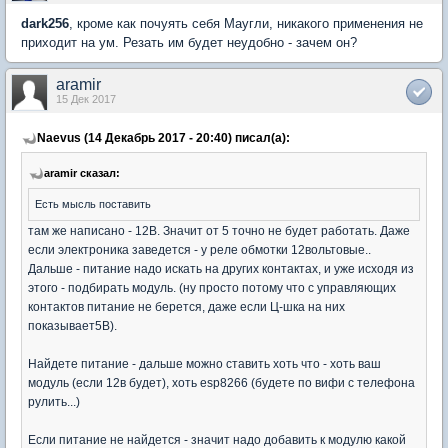
dark256
, кроме как почуять себя Маугли, никакого применения не
приходит на ум. Резать им будет неудобно - зачем он?
aramir
15 Дек 2017
Naevus (14 Декабрь 2017 - 20:40) писал(а):
aramir сказал:
Есть мысль поставить
там же написано - 12В. Значит от 5 точно не будет работать. Даже
если электроника заведется - у реле обмотки 12вольтовые..
Дальше - питание надо искать на других контактах, и уже исходя из
этого - подбирать модуль. (ну просто потому что с управляющих
контактов питание не берется, даже если Ц-шка на них
показывает5В).
Найдете питание - дальше можно ставить хоть что - хоть ваш
модуль (если 12в будет), хоть esp8266 (будете по вифи с телефона
рулить...)
Если питание не найдется - значит надо добавить к модулю какой