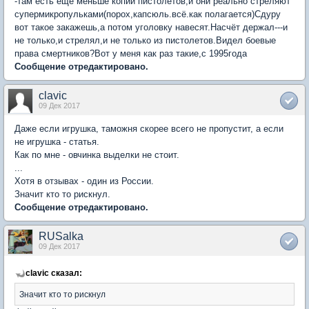
-там есть ещё меньше копии пистолетов,и они реально стреляют
супермикропульками(порох,капсюль.всё.как полагается)Сдуру
вот такое закажешь,а потом уголовку навесят.Насчёт держал---и
не только,и стрелял,и не только из пистолетов.Видел боевые
права смертников?Вот у меня как раз такие,с 1995года
Сообщение отредактировано.
clavic
09 Дек 2017
Даже если игрушка, таможня скорее всего не пропустит, а если
не игрушка - статья.
Как по мне - овчинка выделки не стоит.
...
Хотя в отзывах - один из России.
Значит кто то рискнул.
Сообщение отредактировано.
RUSalka
09 Дек 2017
clavic сказал:
Значит кто то рискнул