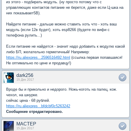
из этого - подбирать модуль. (ну просто потому что с
управляющих контактов питание не берется, даже если Ц-шка на
них показывает5В).
Найдете питание - дальше можно ставить хоть что - хоть ваш
модуль (если 12в будет), хоть esp8266 (будете по вифи с
телефона рулить...)
Если питание не найдется - значит надо добавить к модулю какой
либо БП, желательно герметичный/ Например:
https://ru.aliexpres...2596516492.html
(ссылка первая попавшаяся!
Не оптимально по цене и продавцу!)
dark256
15 Дек 2017
Вроде бы и прикольно и недорого. Ножь-коготь на палец, кож.
чехол, на шнурке.
сейчас цена - 68 рублей.
https://ru.aliexpres...bfdcbf0c5263242
Сообщение отредактировано.
MACTEP
15 Дек 2017