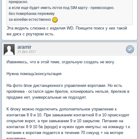
прекрасно.
а если еще будет иметь лоток под SIM карту - превосходно.
без повербанка переживу
за копейки естественно
Эта модель слизана с изделия WD. Поищите поиск у них такой
же диск с роутером есть.
aramir
14 Дек 2017
Извиняюсь, что в этой теме, отдельную создать не могу.
Нужна помощь\консультация
На фото блок дистанционного управления воротами. Но есть
проблема - остался один брелок, клонировать нельзя, брелков в
продаже нет, универсальные не подходят.
К блоку можно подключить дополнительное управление к
контактам 8 9 и 10. При замыкании контактной 8 и 10 происходит
открытие ворот, а при замыкании 9 и 10 закрытие. Питание на
контактах 8 9 10 5в (вроде) и нужен один импульс на команду т.к.
питание к воротам подается в течение 70 секунд + на моторе
концевики.