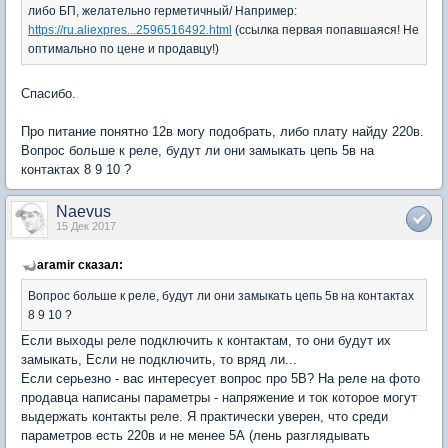
либо БП, желательно герметичный/ Например:
https://ru.aliexpres...2596516492.html
(ссылка первая попавшаяся! Не
оптимально по цене и продавцу!)
Спасибо.
Про питание понятно 12в могу подобрать, либо плату найду 220в.
Вопрос больше к реле, будут ли они замыкать цепь 5в на
контактах 8 9 10 ?
Naevus
15 Дек 2017
aramir сказал:
Вопрос больше к реле, будут ли они замыкать цепь 5в на контактах
8 9 10 ?
Если выходы реле подключить к контактам, то они будут их
замыкать, Если не подключить, то вряд ли...
Если серьезно - вас интересует вопрос про 5В? На реле на фото
продавца написаны параметры - напряжение и ток которое могут
выдержать контакты реле. Я практически уверен, что среди
параметров есть 220в и не менее 5А (лень разглядывать