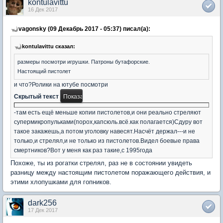
kontulavittu
16 Дек 2017
vagonsky (09 Декабрь 2017 - 05:37) писал(а):
kontulavittu сказал:
размеры посмотри игрушки. Патроны бутафорские.
Настоящий пистолет
и что?Ролики на ютубе посмотри
Скрытый текст
-там есть ещё меньше копии пистолетов,и они реально стреляют
супермикропульками(порох,капсюль.всё.как полагается)Сдуру вот
такое закажешь,а потом уголовку навесят.Насчёт держал---и не
только,и стрелял,и не только из пистолетов.Видел боевые права
смертников?Вот у меня как раз такие,с 1995года
Похоже, ты из рогатки стрелял, раз не в состоянии увидеть
разницу между настоящим пистолетом поражающего действия, и
этими хлопушками для гопников.
dark256
17 Дек 2017