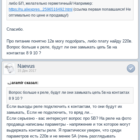
либо БП, желательно герметичный/ Например:
https://ru.aliexpres...2596516492.html
(ссылка первая попавшаяся! Не
оптимально по цене и продавцу!)
Спасибо.
Про питание понятно 12в могу подобрать, либо плату найду 220в.
Вопрос больше к реле, будут ли они замыкать цепь 5в на
контактах 8 9 10 ?
Naevus
15 Дек 2017
aramir сказал:
Вопрос больше к реле, будут ли они замыкать цепь 5в на контактах
8 9 10 ?
Если выходы реле подключить к контактам, то они будут их
замыкать, Если не подключить, то вряд ли...
Если серьезно - вас интересует вопрос про 5В? На реле на фото
продавца написаны параметры - напряжение и ток которое могут
выдержать контакты реле. Я практически уверен, что среди
параметров есть 220в и не менее 5А (лень разглядывать