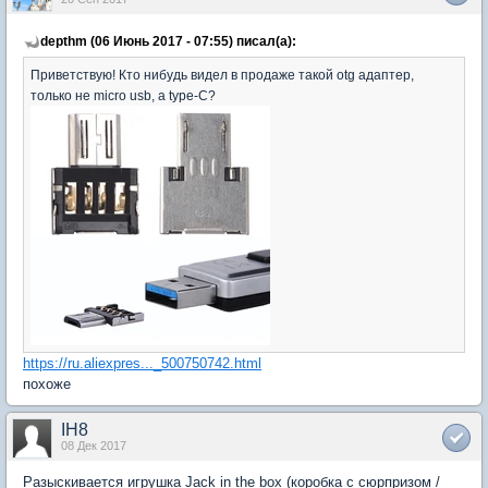
depthm (06 Июнь 2017 - 07:55) писал(а):
Приветствую! Кто нибудь видел в продаже такой otg адаптер,
только не micro usb, а type-C?
https://ru.aliexpres..._500750742.html
похоже
IH8
08 Дек 2017
Разыскивается игрушка Jack in the box (коробка с сюрпризом /