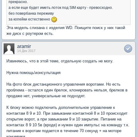
прекрасно.
а если еще будет иметь лоток под SIM карту - превосходно.
без повербанка переживу
за копейки естественно
Эта модель слизана с изделия WD. Поищите поиск у них такой
же диск с роутером есть.
aramir
14 Дек 2017
Извиняюсь, что в этой теме, отдельную создать не могу.
Нужна помощь\консультация
На фото блок дистанционного управления воротами. Но есть
проблема - остался один брелок, клонировать нельзя, брелков в
продаже нет, универсальные не подходят.
К блоку можно подключить дополнительное управление к
контактам 8 9 и 10. При замыкании контактной 8 и 10 происходит
открытие ворот, а при замыкании 9 и 10 закрытие. Питание на
контактах 8 9 10 5в (вроде) и нужен один импульс на команду т.к.
питание к воротам подается в течение 70 секунд + на моторе
концевики.