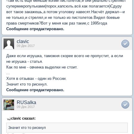
-там есть ещё меньше копии пистолетов,и они реально стреляют
супермикропульками(порох,капсюль.всё.как полагается)Сдуру
вот такое закажешь,а потом уголовку навесят.Насчёт держал---и
не только,и стрелял,и не только из пистолетов.Видел боевые
права смертников?Вот у меня как раз такие,с 1995года
Сообщение отредактировано.
clavic
09 Дек 2017
Даже если игрушка, таможня скорее всего не пропустит, а если
не игрушка - статья.
Как по мне - овчинка выделки не стоит.
...
Хотя в отзывах - один из России.
Значит кто то рискнул.
Сообщение отредактировано.
RUSalka
09 Дек 2017
clavic сказал:
Значит кто то рискнул