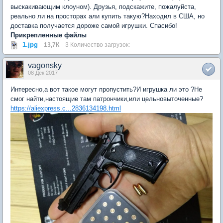
выскакивающим клоуном). Друзья, подскажите, пожалуйста,
реально ли на просторах али купить такую?Находил в США, но
доставка получается дороже самой игрушки. Спасибо!
Прикрепленные файлы
1.jpg
13,7К
3 Количество загрузок:
vagonsky
08 Дек 2017
Интересно,а вот такое могут пропустить?И игрушка ли это ?Не
смог найти,настоящие там патрончики,или цельновыточенные?
https://aliexpress.c...2836134198.html