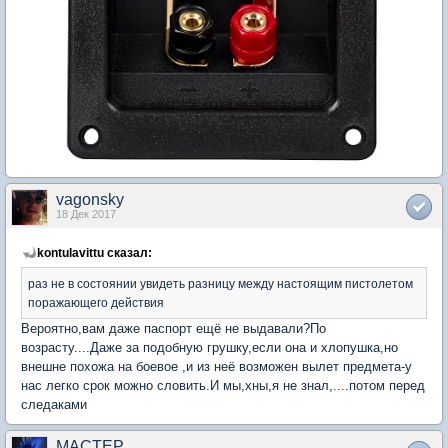
vagonsky
18 Дек 2017
kontulavittu сказал:
раз не в состоянии увидеть разницу между настоящим пистолетом
поражающего действия
Вероятно,вам даже паспорт ещё не выдавали?По
возрасту....Даже за подобную грушку,если она и хлопушка,но
внешне похожа на боевое ,и из неё возможен вылет предмета-у
нас легко срок можно словить.И мы,хны,я не знал,....потом перед
следаками
MACTEP