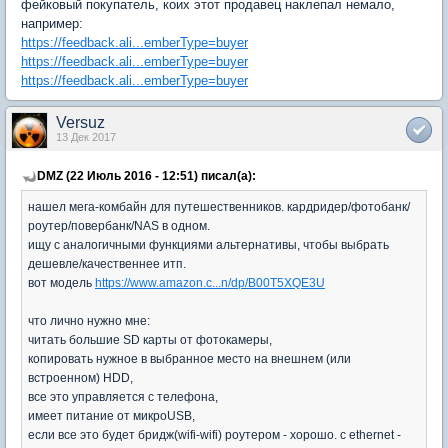
фейковый покупатель, коих этот продавец наклепал немало,
например:
https://feedback.ali...emberType=buyer
https://feedback.ali...emberType=buyer
https://feedback.ali...emberType=buyer
Versuz
13 Дек 2017
DMZ (22 Июль 2016 - 12:51) писал(а):
нашел мега-комбайн для путешественников. кардридер/фотобанк/
роутер/повербанк/NAS в одном.
ищу с аналогичными функциями альтернативы, чтобы выбрать
дешевле/качественнее итп.
вот модель
https://www.amazon.c...n/dp/B00T5XQE3U
что лично нужно мне:
читать большие SD карты от фотокамеры,
копировать нужное в выбранное место на внешнем (или
встроенном) HDD,
все это управляется с телефона,
имеет питание от микроUSB,
если все это будет бридж(wifi-wifi) роутером - хорошо. с ethernet -