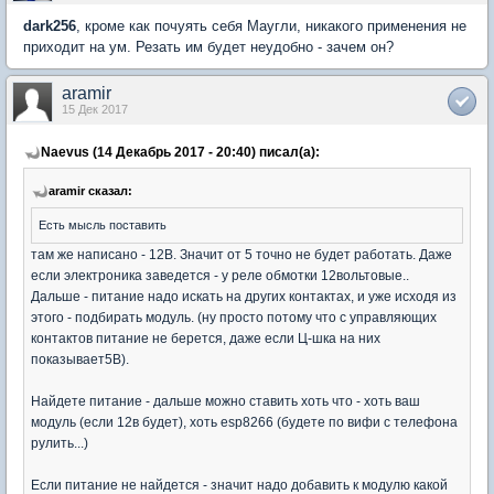
dark256
, кроме как почуять себя Маугли, никакого применения не
приходит на ум. Резать им будет неудобно - зачем он?
aramir
15 Дек 2017
Naevus (14 Декабрь 2017 - 20:40) писал(а):
aramir сказал:
Есть мысль поставить
там же написано - 12В. Значит от 5 точно не будет работать. Даже
если электроника заведется - у реле обмотки 12вольтовые..
Дальше - питание надо искать на других контактах, и уже исходя из
этого - подбирать модуль. (ну просто потому что с управляющих
контактов питание не берется, даже если Ц-шка на них
показывает5В).
Найдете питание - дальше можно ставить хоть что - хоть ваш
модуль (если 12в будет), хоть esp8266 (будете по вифи с телефона
рулить...)
Если питание не найдется - значит надо добавить к модулю какой