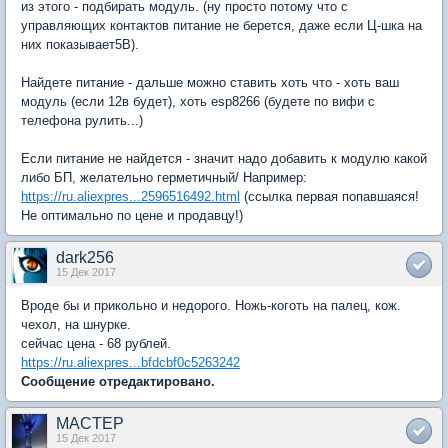
из этого - подбирать модуль. (ну просто потому что с
управляющих контактов питание не берется, даже если Ц-шка на
них показывает5В).
Найдете питание - дальше можно ставить хоть что - хоть ваш
модуль (если 12в будет), хоть esp8266 (будете по вифи с
телефона рулить...)
Если питание не найдется - значит надо добавить к модулю какой
либо БП, желательно герметичный/ Например:
https://ru.aliexpres...2596516492.html
(ссылка первая попавшаяся!
Не оптимально по цене и продавцу!)
dark256
15 Дек 2017
Вроде бы и прикольно и недорого. Ножь-коготь на палец, кож.
чехол, на шнурке.
сейчас цена - 68 рублей.
https://ru.aliexpres...bfdcbf0c5263242
Сообщение отредактировано.
MACTEP
15 Дек 2017