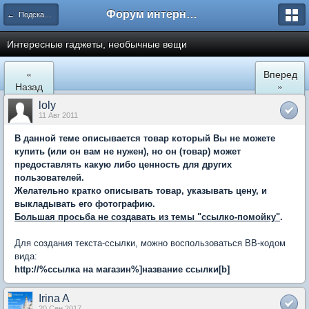
Форум интернет покупателей
← Подскажите где купить
Интересные гаджеты, необычные вещи
«
Вперед
Назад
»
loly
11 Авг 2011
В данной теме описывается товар который Вы не можете
купить (или он вам не нужен), но он (товар) может
предоставлять какую либо ценность для других
пользователей.
Желательно кратко описывать товар, указывать цену, и
выкладывать его фотографию.
Большая просьба не создавать из темы "ссылко-помойку"
.
Для создания текста-ссылки, можно воспользоваться BB-кодом
вида:
http://%ссылка на магазин%
]
название ссылки[b]
Irina A
20 Сен 2017