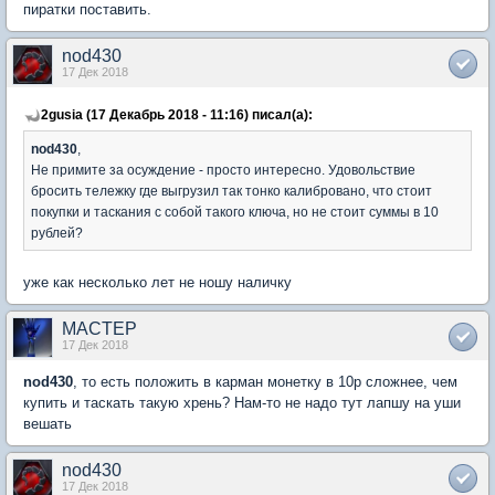
пиратки поставить.
nod430
17 Дек 2018
2gusia (17 Декабрь 2018 - 11:16) писал(а):
nod430
,
Не примите за осуждение - просто интересно. Удовольствие
бросить тележку где выгрузил так тонко калибровано, что стоит
покупки и таскания с собой такого ключа, но не стоит суммы в 10
рублей?
уже как несколько лет не ношу наличку
MACTEP
17 Дек 2018
nod430
, то есть положить в карман монетку в 10р сложнее, чем
купить и таскать такую хрень? Нам-то не надо тут лапшу на уши
вешать
nod430
17 Дек 2018