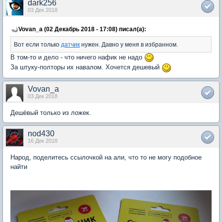
dark256
03 Дек 2018
Vovan_a (02 Декабрь 2018 - 17:08) писал(а):
Вот если только
датчик
нужен. Давно у меня в избранном.
В том-то и дело - что ничего нафик не надо
За штуку-полторы их навалом. Хочется дешевый
Vovan_a
03 Дек 2018
Дешёвый только из ложек.
nod430
16 Дек 2018
Народ, поделитесь ссылочкой на али, что то не могу подобное
найти