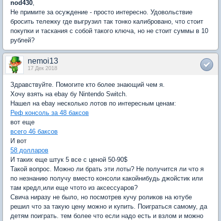
nod430
,
Не примите за осуждение - просто интересно. Удовольствие
бросить тележку где выгрузил так тонко калибровано, что стоит
покупки и таскания с собой такого ключа, но не стоит суммы в 10
рублей?
nemoi13
17 Дек 2018
Здравствуйте. Помогите кто более знающий чем я.
Хочу взять на ebay бу Nintendo Switch.
Нашел на ebay несколько лотов по интересным ценам:
Реф консоль за 48 баксов
вот еще
всего 46 баксов
И вот
58 долларов
И таких еще штук 5 все с ценой 50-90$
Такой вопрос. Можно ли брать эти лоты? Не получится ли что я
по незнанию получу вместо консоли какойнибудь джойстик или
там кредл,или еще чтото из аксессуаров?
Свича ниразу не было, но посмотрев кучу роликов на ютубе
решил что за такую цену можно и купить. Поиграться самому, да
детям поиграть. тем более что если надо есть и взлом и можно