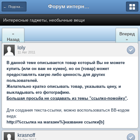
Форум интернет покупателей
← Подскажите где купить
Интересные гаджеты, необычные вещи
«
Вперед
Назад
»
loly
11 Авг 2011
В данной теме описывается товар который Вы не можете
купить (или он вам не нужен), но он (товар) может
предоставлять какую либо ценность для других
пользователей.
Желательно кратко описывать товар, указывать цену, и
выкладывать его фотографию.
Большая просьба не создавать из темы "ссылко-помойку"
.
Для создания текста-ссылки, можно воспользоваться BB-кодом
вида:
http://%ссылка на магазин%
]
название ссылки[b]
krasnoff
19 Дек 2017