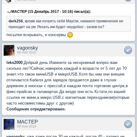
MACTEP (15 Декабрь 2017 - 10:16) писал(а):
dark256
, кроме как почуять себя Маугли, никакого применения не
приходит на ум. Резать им будет неудобно - зачем он?
посылки вскрывать, и консервы
vagonsky
08 Ноя 2018
leks2000
,Добрый день.Извините за нескромный вопрос-вам
сколько лет?Сейчас,наверное,каждый в возрасте от 5 лет до 70
знает,что такое миниUSB и микроUSB.Хотя бы,чем они внешне
отличаются.Кабеля для зарядок продаются даже в глухих
деревнях,в киосках с прессой,в каждом почти торговом центре,в
фикс-прайсах.в галамартах.Да везде они есть.Кстати,по вашей
ссылке не мини,а микро USB,с магнитным переходником(которые
часто несовместимы друг с другом)
Сообщение отредактировано.
MACTEP
09 Ноя 2018
vagonsky
, уже даже после 30 не каждый, после 40 - далеко не