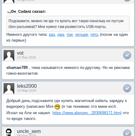
De_Cadanz сказал:
Подскажите, можно ли где-то купить вот такую панельку но пустую
(без разъемов)? Мне нужно там разместить USB-порты.
Немного другого типа:
раз
,
два
,
три
,
четыре
,
пять
(похож на один
из первых)
vot
13 Янв 2018
shaman789
, тема называется немного по-другому. Но не реклама
говно-вконтактов
leks2000
23 Мар 2018
Добрый день,подскажите где купить магнитный кабель зарядку к
видеорегу (написано Mini-
(я так понимаю это мини юсб.
Искал на Али не нашел.
https://www.aliexpre...2830698171.html
что
то вроде такого.
uncle_sem
08 Ноя 2018