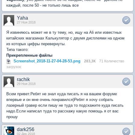
каждый, после 50 - не только лишь все
Yaha
27 Ноя 2018
Я извиняюсь может не в ту тему, но, ищу на Ali или известных
китайских магазинах Калькулятор с двумя дисплеями на одном
из которых цифры перевернуты.
Типа такого:
Прикрепленные файлы
Screenshot_2018-11-27-04-28-53.png
283,3К
71 Количество
загрузок:
rachik
29 Ноя 2018
Всем привет.Ребят не знал куда писать я на вашем форуме
впервые и он мне очень понравился)Ребят я хочу собрать
лазерный гравер если пишу не туда то подскажите куда писать
надо.Если написал туда то расскажу какую помощь я от вас
прошу
dark256
02 Дек 2018