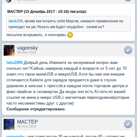
MACTEP (15 Декабрь 2017 - 10:16) писал(а):
dark256
, кроме как почуять себя Маугли, никакого применения не
приходит на ум. Резать им будет неудобно - зачем он?
посылки вскрывать, и консервы
vagonsky
08 Ноя 2018
leks2000
,Добрый день.Извините за нескромный вопрос-вам
сколько лет?Сейчас,наверное,каждый в возрасте от 5 лет до 70
знает,что такое миниUSB и микроUSB.Хотя бы,чем они внешне
отличаются.Кабеля для зарядок продаются даже в глухих
деревнях,в киосках с прессой,в каждом почти торговом центре,в
фикс-прайсах.в галамартах.Да везде они есть.Кстати,по вашей
ссылке не мини,а микро USB,с магнитным переходником(которые
часто несовместимы друг с другом)
Сообщение отредактировано.
MACTEP
09 Ноя 2018
vagonsky
, уже даже после 30 не каждый, после 40 - далеко не