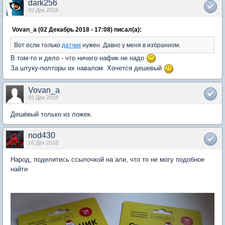
dark256
03 Дек 2018
Vovan_a (02 Декабрь 2018 - 17:08) писал(а):
Вот если только
датчик
нужен. Давно у меня в избранном.
В том-то и дело - что ничего нафик не надо
За штуку-полторы их навалом. Хочется дешевый
Vovan_a
03 Дек 2018
Дешёвый только из ложек.
nod430
16 Дек 2018
Народ, поделитесь ссылочкой на али, что то не могу подобное
найти