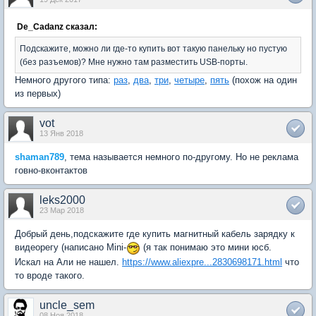
De_Cadanz сказал:
Подскажите, можно ли где-то купить вот такую панельку но пустую
(без разъемов)? Мне нужно там разместить USB-порты.
Немного другого типа:
раз
,
два
,
три
,
четыре
,
пять
(похож на один
из первых)
vot
13 Янв 2018
shaman789
, тема называется немного по-другому. Но не реклама
говно-вконтактов
leks2000
23 Мар 2018
Добрый день,подскажите где купить магнитный кабель зарядку к
видеорегу (написано Mini-
(я так понимаю это мини юсб.
Искал на Али не нашел.
https://www.aliexpre...2830698171.html
что
то вроде такого.
uncle_sem
08 Ноя 2018