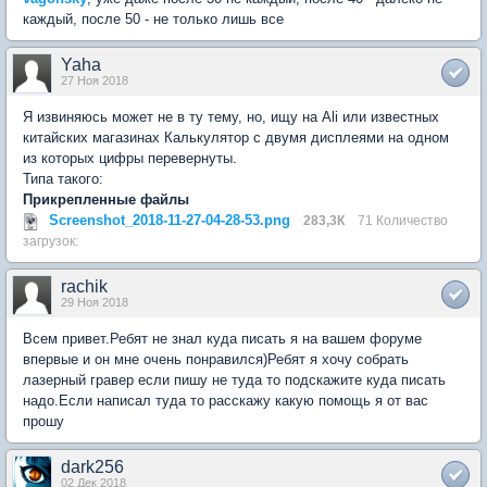
каждый, после 50 - не только лишь все
Yaha
27 Ноя 2018
Я извиняюсь может не в ту тему, но, ищу на Ali или известных
китайских магазинах Калькулятор с двумя дисплеями на одном
из которых цифры перевернуты.
Типа такого:
Прикрепленные файлы
Screenshot_2018-11-27-04-28-53.png
283,3К
71 Количество
загрузок:
rachik
29 Ноя 2018
Всем привет.Ребят не знал куда писать я на вашем форуме
впервые и он мне очень понравился)Ребят я хочу собрать
лазерный гравер если пишу не туда то подскажите куда писать
надо.Если написал туда то расскажу какую помощь я от вас
прошу
dark256
02 Дек 2018