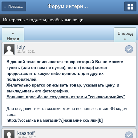
Форум интернет покупателей
← Подскажите где купить
Интересные гаджеты, необычные вещи
«
Вперед
Назад
»
loly
11 Авг 2011
В данной теме описывается товар который Вы не можете
купить (или он вам не нужен), но он (товар) может
предоставлять какую либо ценность для других
пользователей.
Желательно кратко описывать товар, указывать цену, и
выкладывать его фотографию.
Большая просьба не создавать из темы "ссылко-помойку"
.
Для создания текста-ссылки, можно воспользоваться BB-кодом
вида:
http://%ссылка на магазин%
]
название ссылки[b]
krasnoff
19 Дек 2017