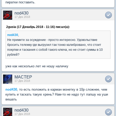
пиратки поставить.
nod430
17 Дек 2018
2gusia (17 Декабрь 2018 - 11:16) писал(а):
nod430
,
Не примите за осуждение - просто интересно. Удовольствие
бросить тележку где выгрузил так тонко калибровано, что стоит
покупки и таскания с собой такого ключа, но не стоит суммы в 10
рублей?
уже как несколько лет не ношу наличку
MACTEP
17 Дек 2018
nod430
, то есть положить в карман монетку в 10р сложнее, чем
купить и таскать такую хрень? Нам-то не надо тут лапшу на уши
вешать
nod430
17 Дек 2018