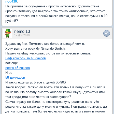
nod430
,
Не примите за осуждение - просто интересно. Удовольствие
бросить тележку где выгрузил так тонко калибровано, что стоит
покупки и таскания с собой такого ключа, но не стоит суммы в 10
рублей?
nemoi13
17 Дек 2018
Здравствуйте. Помогите кто более знающий чем я.
Хочу взять на ebay бу Nintendo Switch.
Нашел на ebay несколько лотов по интересным ценам:
Реф консоль за 48 баксов
вот еще
всего 46 баксов
И вот
58 долларов
И таких еще штук 5 все с ценой 50-90$
Такой вопрос. Можно ли брать эти лоты? Не получится ли что я
по незнанию получу вместо консоли какойнибудь джойстик или
там кредл,или еще чтото из аксессуаров?
Свича ниразу не было, но посмотрев кучу роликов на ютубе
решил что за такую цену можно и купить. Поиграться самому, да
детям поиграть. тем более что если надо есть и взлом и можно