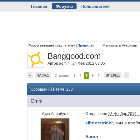
Главная
Форумы
Пользователи
Форум интернет покупателей
(Правила)
→
Магазины и Аукционы
Banggood.com
Автор
admin
,
24 Фев 2012 08:05
«
НАЗАД
ВПЕРЕД
»
Страниц
3
4
5
6
7
Сообщений в теме: 233
Omni
бука-барабука
Отправлено
13 Ноябрь 2015 -
siltdotstrider
, вам в проб
Aaron
,