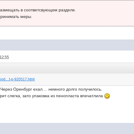
размещать в соответсвующем разделе.
принимать меры.
 12:55
od....t-p-920517.html
 Через Оренбург ехал.... немного долго получилось.
ит слегка, зато упаковка из пенопласта впечатлила