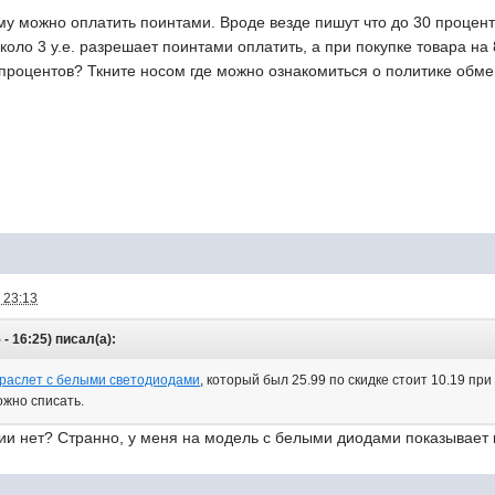
му можно оплатить поинтами. Вроде везде пишут что до 30 процент
около 3 у.е. разрешает поинтами оплатить, а при покупке товара на 
процентов? Ткните носом где можно ознакомиться о политике обмен
 23:13
- 16:25) писал(а):
раслет с белыми светодиодами
, который был 25.99 по скидке стоит 10.19 при
ожно списать.
ии нет? Странно, у меня на модель с белыми диодами показывает 