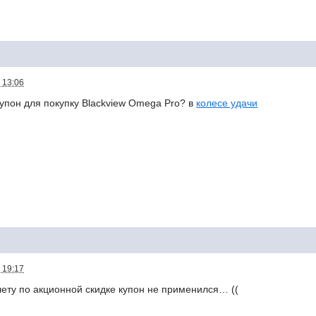
 13:06
купон для покупку Blackview Omega Pro? в
колесе удачи
 19:17
лету по акционной скидке купон не применился… ((