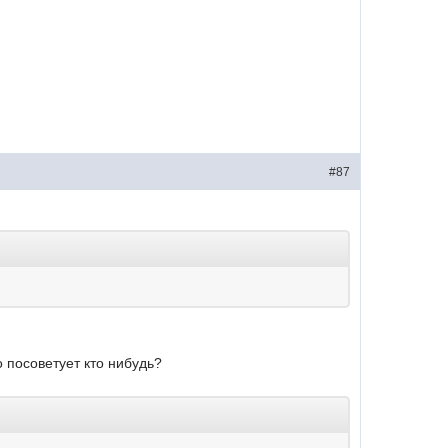
#87
о посоветует кто нибудь?