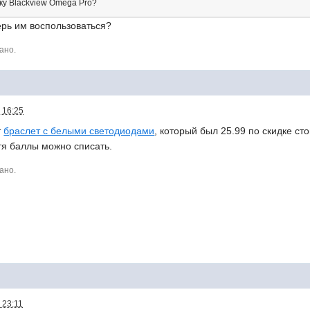
пку Blackview Omega Pro?
перь им воспользоваться?
ано.
 16:25
т
браслет с белыми светодиодами
, который был 25.99 по скидке сто
тя баллы можно списать.
ано.
 23:11