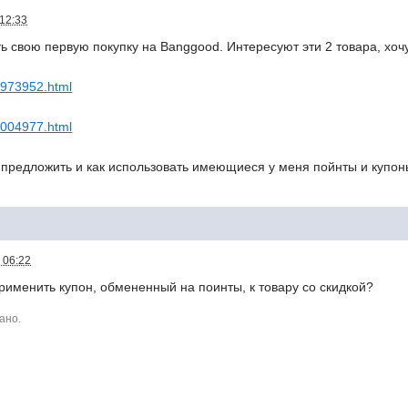
 12:33
ть свою первую покупку на Banggood. Интересуют эти 2 товара, хочу
-973952.html
1004977.html
 предложить и как использовать имеющиеся у меня пойнты и купо
 06:22
рименить купон, обмененный на поинты, к товару со скидкой?
ано.