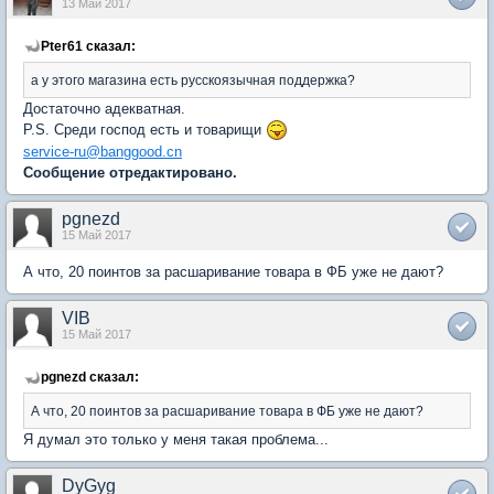
13 Май 2017
Pter61 сказал:
а у этого магазина есть русскоязычная поддержка?
Достаточно адекватная.
P.S. Среди господ есть и товарищи
service-ru@banggood.cn
Сообщение отредактировано.
pgnezd
15 Май 2017
А что, 20 поинтов за расшаривание товара в ФБ уже не дают?
VIB
15 Май 2017
pgnezd сказал:
А что, 20 поинтов за расшаривание товара в ФБ уже не дают?
Я думал это только у меня такая проблема...
DyGyg