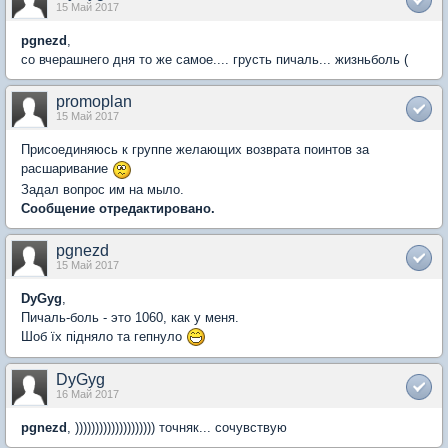
15 Май 2017
pgnezd
,
со вчерашнего дня то же самое.... грусть пичаль... жизньболь (
promoplan
15 Май 2017
Присоединяюсь к группе желающих возврата поинтов за
расшаривание
Задал вопрос им на мыло.
Сообщение отредактировано.
pgnezd
15 Май 2017
DyGyg
,
Пичаль-боль - это 1060, как у меня.
Шоб їх підняло та гепнуло
DyGyg
16 Май 2017
pgnezd
, )))))))))))))))))))) точняк... сочувствую