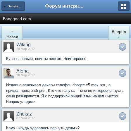
Форум интернет покупателей
← Зарубежные интернет магазины
Banggood.com
«
Вперед
Назад
»
Wiking
28 Мар 2017
Купоны нельзя, поинты нельзя. Неинтересно.
Aloha_
28 Мар 2017
Недавно заказывал дочери телефон doogee x5 max pro , а
пришел просто x5 pro . Кто что напутал - мне не интересно, пусть
сами разбираются. Я с поддержкой общий язык нашел быстро.
Вопрос уладили.
Zhekaz
07 Май 2017
Кому нибудь удавалось вернуть деньги?