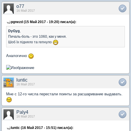
o77
16 Май 2017
pgnezd (15 Май 2017 - 19:20) писал(а):
DyGyg
,
Пичаль-боль - это 1060, как у меня.
Шоб їх підняло та гепнуло
Аналогично
luntic
16 Май 2017
Мне с 12-го числа перестали поинты за расшаривание выдавать.
Paly4
16 Май 2017
luntic (16 Май 2017 - 15:51) писал(а):