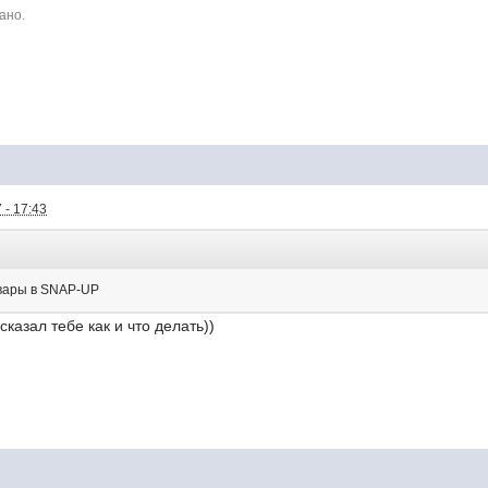
ано.
 - 17:43
овары в SNAP-UP
ссказал тебе как и что делать))