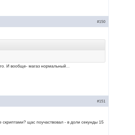
#150
го. И вообще- магаз нормальный...
#151
е скриптами? щас поучаствовал - в доли секунды 15