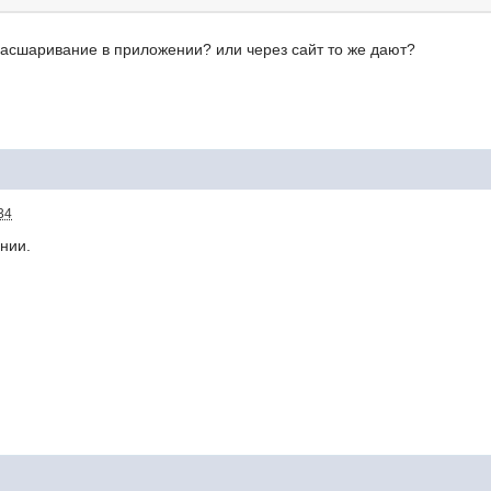
расшаривание в приложении? или через сайт то же дают?
34
ении.