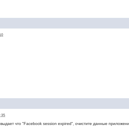
10
.
9:35
 выдает что "Facebook session expired", очистите данные приложени