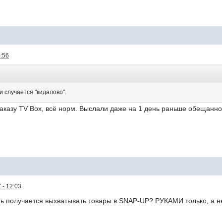
0:56
и случается "кидалово".
аказу TV Box, всё норм. Выслали даже на 1 день раньше обещанно
 - 12:03
ить получается выхватывать товары в SNAP-UP? РУКАМИ только, а н