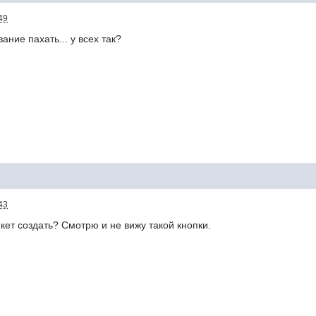
49
ние пахать... у всех так?
43
икет создать? Смотрю и не вижу такой кнопки.