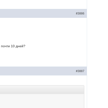
#3886
 почти 10 дней?
#3887