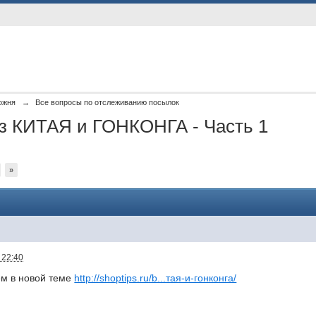
ожня
→
Все вопросы по отслеживанию посылок
из КИТАЯ и ГОНКОНГА - Часть 1
»
 22:40
ем в новой теме
http://shoptips.ru/b...тая-и-гонконга/