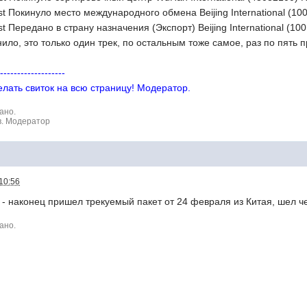
st Покинуло место международного обмена Beijing International (10
st Передано в страну назначения (Экспорт) Beijing International (10
нило, это только один трек, по остальным тоже самое, раз по пять
--------------------
лать свиток на всю страницу! Модератор.
ано.
в. Модератор
10:56
т - наконец пришел трекуемый пакет от 24 февраля из Китая, шел че
ано.