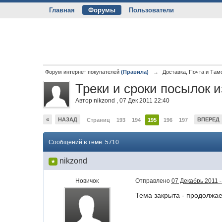
Главная
Форумы
Пользователи
Форум интернет покупателей
(Правила)
→
Доставка, Почта и Там
Треки и сроки посылок 
Автор
nikzond
,
07 Дек 2011 22:40
«
НАЗАД
ВПЕРЕД
Страниц
193
194
195
196
197
Сообщений в теме: 5710
nikzond
★
Новичок
Отправлено
07 Декабрь 2011 -
Тема закрыта - продолжа