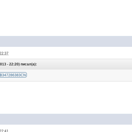
22:37
13 - 22:20) писал(а):
B347286383CN
22:41