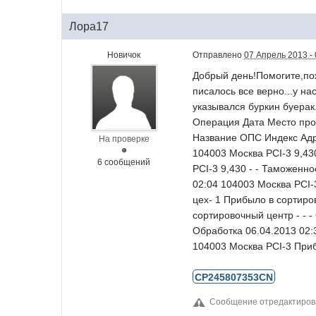
Лора17
Новичок
Отправлено
07 Апрель 2013 - 
Добрый день!Помогите,пож
писалось все верно...у на
указывался буркин буерак.
Операция Дата Место пров
Название ОПС Индекс Адре
На проверке
104003 Москва PCI-3 9,43
6 сообщений
PCI-3 9,430 - - Таможенн
02:04 104003 Москва PCI-
цех- 1 Прибыло в сортиро
сортировочный центр - - 
Обработка 06.04.2013 02:
104003 Москва PCI-3 Приб
CP245807353CN
Сообщение отредактиров