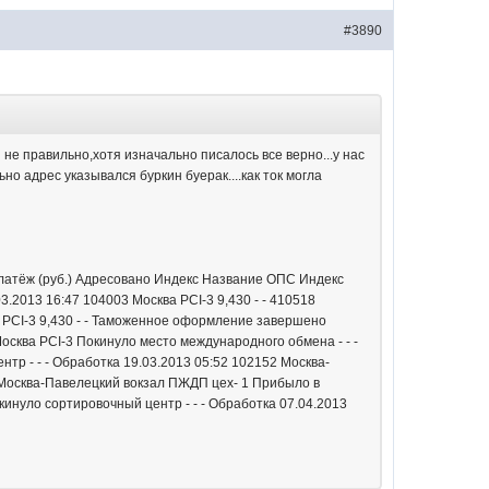
#3890
не правильно,хотя изначально писалось все верно...у нас
но адрес указывался буркин буерак....как ток могла
платёж (руб.) Адресовано Индекс Название ОПС Индекс
3.2013 16:47 104003 Москва PCI-3 9,430 - - 410518
а PCI-3 9,430 - - Таможенное оформление завершено
осква PCI-3 Покинуло место международного обмена - - -
тр - - - Обработка 19.03.2013 05:52 102152 Москва-
2 Москва-Павелецкий вокзал ПЖДП цех- 1 Прибыло в
кинуло сортировочный центр - - - Обработка 07.04.2013