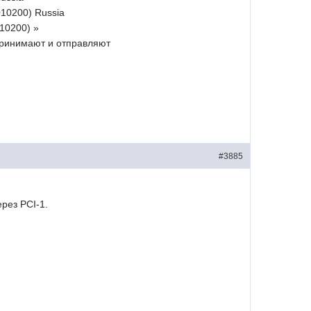
010200) Russia
010200) »
 принимают и отправляют
#3885
рез PCI-1.