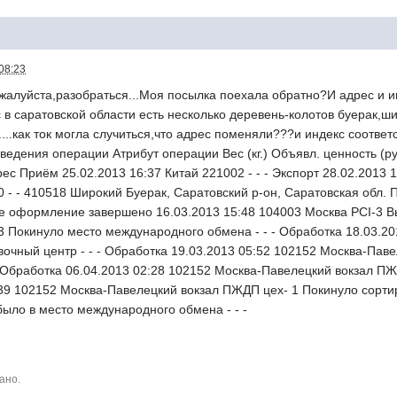
08:23
алуйста,разобраться...Моя посылка поехала обратно?И адрес и ин
с в саратовской области есть несколько деревень-колотов буерак,ш
...как ток могла случиться,что адрес поменяли???и индекс соответ
едения операции Атрибут операции Вес (кг.) Объявл. ценность (ру
с Приём 25.02.2013 16:37 Китай 221002 - - - Экспорт 28.02.2013 1
0 - - 410518 Широкий Буерак, Саратовский р-он, Саратовская обл.
ое оформление завершено 16.03.2013 15:48 104003 Москва PCI-3 В
3 Покинуло место международного обмена - - - Обработка 18.03.
вочный центр - - - Обработка 19.03.2013 05:52 102152 Москва-Пав
- Обработка 06.04.2013 02:28 102152 Москва-Павелецкий вокзал ПЖ
39 102152 Москва-Павелецкий вокзал ПЖДП цех- 1 Покинуло сортиро
ыло в место международного обмена - - -
ано.