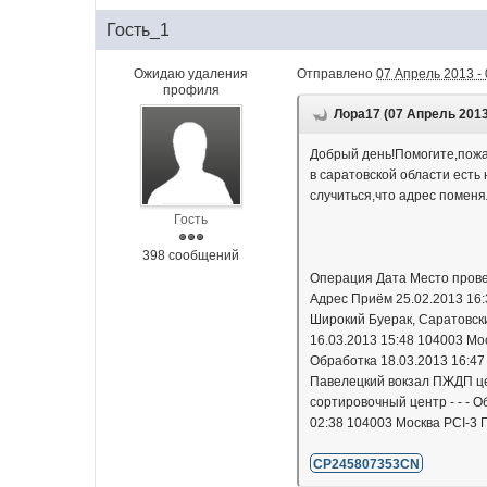
Гость_1
Ожидаю удаления
Отправлено
07 Апрель 2013 - 
профиля
Лора17 (07 Апрель 2013 
Добрый день!Помогите,пожал
в саратовской области есть 
случиться,что адрес поменя
Гость
398 сообщений
Операция Дата Место провед
Адрес Приём 25.02.2013 16:3
Широкий Буерак, Саратовски
16.03.2013 15:48 104003 Мо
Обработка 18.03.2013 16:47
Павелецкий вокзал ПЖДП цех
сортировочный центр - - - 
02:38 104003 Москва PCI-3 
CP245807353CN