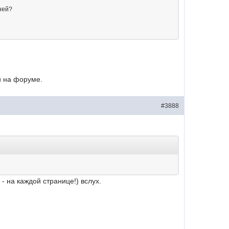
ней?
й на форуме.
#3888
- на каждой странице!) вслух.