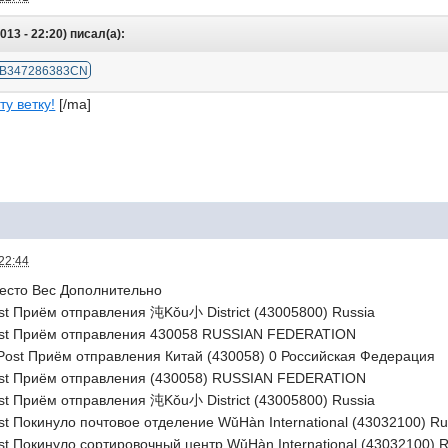
13 - 22:20) писал(а):
B347286383CN
ту ветку!
[/ma]
22:44
есто Вес Дополнительно
ost Приём отправления 沌Kǒu小 District (43005800) Russia
post Приём отправления 430058 RUSSIAN FEDERATION
 Post Приём отправления Китай (430058) 0 Российская Федерация
post Приём отправления (430058) RUSSIAN FEDERATION
ost Приём отправления 沌Kǒu小 District (43005800) Russia
st Покинуло почтовое отделение WǔHàn International (43032100) Ru
ost Покинуло сортировочный центр WǔHàn International (43032100) R