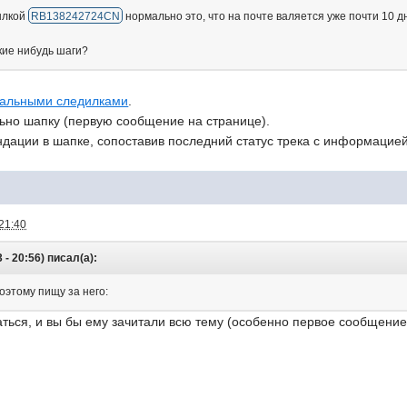
ылкой
RB138242724CN
нормально это, что на почте валяется уже почти 10 д
кие нибудь шаги?
альными следилками
.
ьно шапку (первую сообщение на странице).
ндации в шапке, сопоставив последний статус трека с информацие
21:40
- 20:56) писал(а):
оэтому пищу за него:
аться, и вы бы ему зачитали всю тему (особенно первое сообщение 