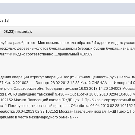
09:13
- 08:23) писал(а):
уйста,разобраться...Моя посылка поехала обратно?И адрес и индекс указан 
несколько деревень-колотов буерак,широкий буерак и буркин буерак...изначаль
ли???и индекс соответственно.....правильный 410509.
ения операции Атрибут операции Вес (кг.) Объявл. ценность (руб.) Налож. 
7 Китай 221002 - - - Экспорт 28.02.2013 12:33 Китай CNSHAA - - - Импорт 14.0
й р-он, Саратовская обл. Передано таможне 16.03.2013 14:20 104003 Москв
сква PCI-3 Выпущено таможней 9,430 - - Обработка 18.03.2013 02:04 104003 М
 102152 Москва-Павелецкий вокзал ПЖДП цех- 1 Прибыло в сортировочный цен
- 1 Покинуло сортировочный центр - - - Обработка 06.04.2013 02:28 10215
Обработка 06.04.2013 02:39 102152 Москва-Павелецкий вокзал ПЖДП цех- 1 По
Прибыло в место международного обмена - - -