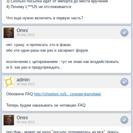
3) Сколько посылка идет от импорта до места вручения
4) Почему L***US не отслеживается
Что еще нужно включить в первую часть?
Omni
30 Апр 2012
нет. сразу. и прописать это в факах.
ибо эти одни разы как раз и засирают форум.
исключение с цитированием - тут не знаю как воздействовать.
м.б. как раз и предупреждать.
admin
30 Апр 2012
Обновили FAQ
http://shoptips.ru/b...срокам-жалобам/
Теперь будем наказывать не читавших FAQ
Omni
30 Апр 2012
про фак - может не надо "посыль отправилась из мск". боюсь