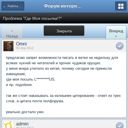
Форум интернет покупателей
← Работа сайта ShopTips.ru
Проблема "Где Моя посылка!?"
«
Закрыта
Вперед
Назад
»
Omni
30 Апр 2012
предлагаю запрет возможности писать в ветки на недельку для
всяких чукчей не читателей и прочих чудиков орущих:
у меня вчера улетело из китая, почему сегодня не принесли
извещение;
где моя посыль L*********US;
и пр. подобное.
так же стоит наказывать за излишнее цитирование - ответ из трех
слов, а цитата почти полфорума.
реально достало уже.
admin