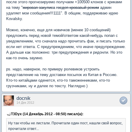
после этого прогнозируемо получаем +100500 клонов с криками
на тему "
мировая закулиса
госдеп кровавый режим
админ
удаляет мои сообщения!!!1111". В общем, поддерживаю идею
Kovalsky.
Можно, конечно, еще для новичков (менее 10 сообщений)
предложить перед новой темой/ответом какой-нибудь попап с
уведомлением, что сначала надо прочитать фак, и писать только
если нет ответа. С предупреждением, что иначе предупреждение.
А дальше как положено: три предупреждения и ридонли. Но это
как-то очень заумно.
ps. надо, наверное, по примеру ролевиков устроить
представление на тему доставки посылок из Китая в Россию.
Кто-то китайцами оденется, кто-то таможенниками, кто-то
грузчиками, ну и далее по тексту. Наглядно )
docnik
14 Дек 2012
T3Dyx (14 Декабрь 2012 - 08:50) писал(а):
Ну так чтобы не листали. Прочитали один пост, нашли свой вопрос,
прочитали ответ...