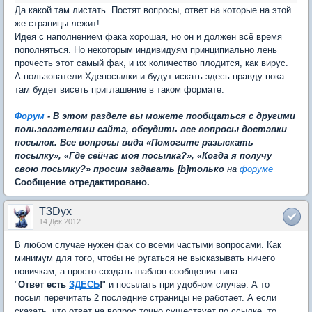
Да какой там листать. Постят вопросы, ответ на которые на этой
же страницы лежит!
Идея с наполнением фака хорошая, но он и должен всё время
пополняться. Но некоторым индивидуям принципиально лень
прочесть этот самый фак, и их количество плодится, как вирус.
А пользователи Хдепосылки и будут искать здесь правду пока
там будет висеть приглашение в таком формате:
Форум
- В этом разделе вы можете пообщаться с другими
пользователями сайта, обсудить все вопросы доставки
посылок. Все вопросы вида «Помогите разыскать
посылку», «Где сейчас моя посылка?», «Когда я получу
свою посылку?» просим задавать [b]только
на
форуме
Сообщение отредактировано.
T3Dyx
14 Дек 2012
В любом случае нужен фак со всеми частыми вопросами. Как
минимум для того, чтобы не ругаться не высказывать ничего
новичкам, а просто создать шаблон сообщения типа:
"
Ответ есть
ЗДЕСЬ
!
" и посылать при удобном случае. А то
посыл перечитать 2 последние страницы не работает. А если
сказать, что ответ на вопрос точно существует по ссылке, то