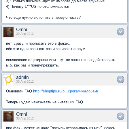
3) Сколько посылка идет от импорта до места вручения
4) Почему L***US не отслеживается
Что еще нужно включить в первую часть?
Omni
30 Апр 2012
нет. сразу. и прописать это в факах.
ибо эти одни разы как раз и засирают форум.
исключение с цитированием - тут не знаю как воздействовать.
м.б. как раз и предупреждать.
admin
30 Апр 2012
Обновили FAQ
http://shoptips.ru/b...срокам-жалобам/
Теперь будем наказывать не читавших FAQ
Omni
30 Апр 2012
про фак - может не надо "посыль отправилась из мск". боюсь