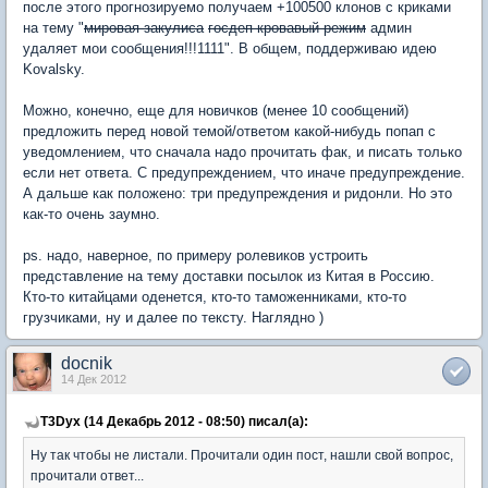
после этого прогнозируемо получаем +100500 клонов с криками
на тему "
мировая закулиса
госдеп кровавый режим
админ
удаляет мои сообщения!!!1111". В общем, поддерживаю идею
Kovalsky.
Можно, конечно, еще для новичков (менее 10 сообщений)
предложить перед новой темой/ответом какой-нибудь попап с
уведомлением, что сначала надо прочитать фак, и писать только
если нет ответа. С предупреждением, что иначе предупреждение.
А дальше как положено: три предупреждения и ридонли. Но это
как-то очень заумно.
ps. надо, наверное, по примеру ролевиков устроить
представление на тему доставки посылок из Китая в Россию.
Кто-то китайцами оденется, кто-то таможенниками, кто-то
грузчиками, ну и далее по тексту. Наглядно )
docnik
14 Дек 2012
T3Dyx (14 Декабрь 2012 - 08:50) писал(а):
Ну так чтобы не листали. Прочитали один пост, нашли свой вопрос,
прочитали ответ...