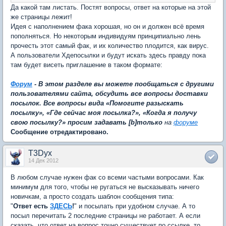
Да какой там листать. Постят вопросы, ответ на которые на этой
же страницы лежит!
Идея с наполнением фака хорошая, но он и должен всё время
пополняться. Но некоторым индивидуям принципиально лень
прочесть этот самый фак, и их количество плодится, как вирус.
А пользователи Хдепосылки и будут искать здесь правду пока
там будет висеть приглашение в таком формате:
Форум
- В этом разделе вы можете пообщаться с другими
пользователями сайта, обсудить все вопросы доставки
посылок. Все вопросы вида «Помогите разыскать
посылку», «Где сейчас моя посылка?», «Когда я получу
свою посылку?» просим задавать [b]только
на
форуме
Сообщение отредактировано.
T3Dyx
14 Дек 2012
В любом случае нужен фак со всеми частыми вопросами. Как
минимум для того, чтобы не ругаться не высказывать ничего
новичкам, а просто создать шаблон сообщения типа:
"
Ответ есть
ЗДЕСЬ
!
" и посылать при удобном случае. А то
посыл перечитать 2 последние страницы не работает. А если
сказать, что ответ на вопрос точно существует по ссылке, то