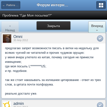
Форум интернет покупателей
← Работа сайта ShopTips.ru
Проблема "Где Моя посылка!?"
«
Закрыта
Вперед
Назад
»
Omni
30 Апр 2012
предлагаю запрет возможности писать в ветки на недельку для
всяких чукчей не читателей и прочих чудиков орущих:
у меня вчера улетело из китая, почему сегодня не принесли
извещение;
где моя посыль L*********US;
и пр. подобное.
так же стоит наказывать за излишнее цитирование - ответ из трех
слов, а цитата почти полфорума.
реально достало уже.
admin