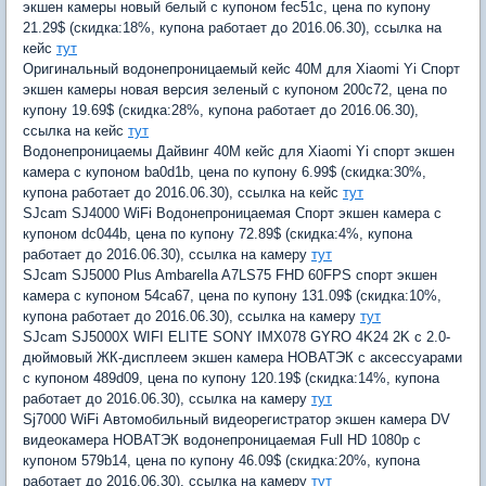
экшен камеры новый белый с купоном fec51c, цена по купону
21.29$ (скидка:18%, купона работает до 2016.06.30), ссылка на
кейс
тут
Оригинальный водонепроницаемый кейс 40M для Xiaomi Yi Спорт
экшен камеры новая версия зеленый с купоном 200c72, цена по
купону 19.69$ (скидка:28%, купона работает до 2016.06.30),
ссылка на кейс
тут
Водонепроницаемы Дайвинг 40М кейс для Xiaomi Yi спорт экшен
камера с купоном ba0d1b, цена по купону 6.99$ (скидка:30%,
купона работает до 2016.06.30), ссылка на кейс
тут
SJcam SJ4000 WiFi Водонепроницаемая Спорт экшен камера с
купоном dc044b, цена по купону 72.89$ (скидка:4%, купона
работает до 2016.06.30), ссылка на камеру
тут
SJcam SJ5000 Plus Ambarella A7LS75 FHD 60FPS спорт экшен
камера с купоном 54ca67, цена по купону 131.09$ (скидка:10%,
купона работает до 2016.06.30), ссылка на камеру
тут
SJcam SJ5000X WIFI ELITE SONY IMX078 GYRO 4K24 2K с 2.0-
дюймовый ЖК-дисплеем экшен камера НОВАТЭК с аксессуарами
с купоном 489d09, цена по купону 120.19$ (скидка:14%, купона
работает до 2016.06.30), ссылка на камеру
тут
Sj7000 WiFi Автомобильный видеорегистратор экшен камера DV
видеокамера НОВАТЭК водонепроницаемая Full HD 1080p с
купоном 579b14, цена по купону 46.09$ (скидка:20%, купона
работает до 2016.06.30), ссылка на камеру
тут