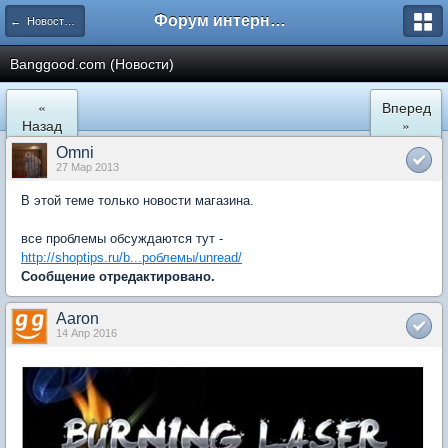
Форум интернет покупателей
← Новости магазинов
Banggood.com (Новости)
«
Вперед
Назад
»
Omni
27 Мар 2013
В этой теме только новости магазина.
все проблемы обсуждаются тут -
http://shoptips.ru/b...роблемы/unread/
Сообщение отредактировано.
Aaron
14 Апр 2016