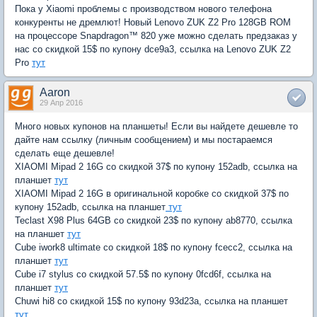
Пока у Xiaomi проблемы с производством нового телефона
конкуренты не дремлют! Новый Lenovo ZUK Z2 Pro 128GB ROM
на процессоре Snapdragon™ 820 уже можно сделать предзаказ у
нас со скидкой 15$ по купону dce9a3, ссылка на Lenovo ZUK Z2
Pro
тут
Aaron
29 Апр 2016
Много новых купонов на планшеты! Если вы найдете дешевле то
дайте нам ссылку (личным сообщением) и мы постараемся
сделать еще дешевле!
XIAOMI Mipad 2 16G со скидкой 37$ по купону 152adb, ссылка на
планшет
тут
XIAOMI Mipad 2 16G в оригинальной коробке со скидкой 37$ по
купону 152adb, ссылка на планшет
тут
Teclast X98 Plus 64GB со скидкой 23$ по купону ab8770, ссылка
на планшет
тут
Cube iwork8 ultimate со скидкой 18$ по купону fcecc2, ссылка на
планшет
тут
Cube i7 stylus со скидкой 57.5$ по купону 0fcd6f, ссылка на
планшет
тут
Chuwi hi8 со скидкой 15$ по купону 93d23a, ссылка на планшет
тут