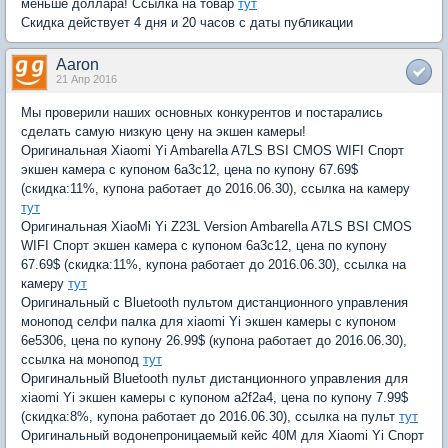
меньше доллара! Ссылка на товар
тут
Скидка действует 4 дня и 20 часов с даты публикации
Aaron
21 Апр 2016
Мы проверили наших основных конкурентов и постарались
сделать самую низкую цену на экшен камеры!
Оригинальная Xiaomi Yi Ambarella A7LS BSI CMOS WIFI Спорт
экшен камера с купоном 6a3c12, цена по купону 67.69$
(скидка:11%, купона работает до 2016.06.30), ссылка на камеру
тут
Оригинальная XiaoMi Yi Z23L Version Ambarella A7LS BSI CMOS
WIFI Спорт экшен камера с купоном 6a3c12, цена по купону
67.69$ (скидка:11%, купона работает до 2016.06.30), ссылка на
камеру
тут
Оригинальный с Bluetooth пультом дистанционного управления
монопод селфи палка для xiaomi Yi экшен камеры с купоном
6e5306, цена по купону 26.99$ (купона работает до 2016.06.30),
ссылка на монопод
тут
Оригинальный Bluetooth пульт дистанционного управления для
xiaomi Yi экшен камеры с купоном a2f2a4, цена по купону 7.99$
(скидка:8%, купона работает до 2016.06.30), ссылка на пульт
тут
Оригинальный водонепроницаемый кейс 40M для Xiaomi Yi Спорт