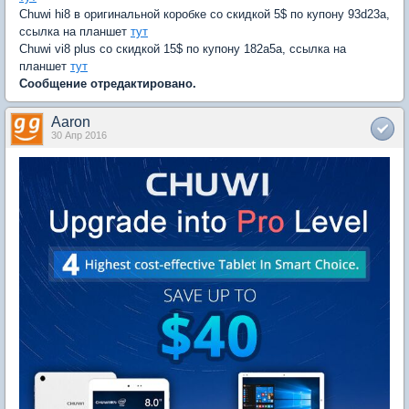
Chuwi hi8 в оригинальной коробке со скидкой 5$ по купону 93d23a,
ссылка на планшет
тут
Chuwi vi8 plus со скидкой 15$ по купону 182a5a, ссылка на
планшет
тут
Сообщение отредактировано.
Aaron
30 Апр 2016