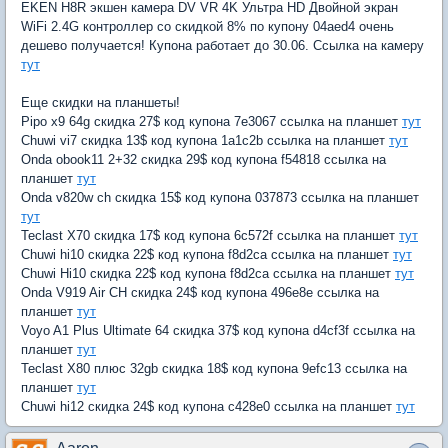
EKEN H8R экшен камера DV VR 4K Ультра HD Двойной экран
WiFi 2.4G контроллер со скидкой 8% по купону 04aed4 очень
дешево получается! Купона работает до 30.06. Ссылка на камеру
тут
Еще скидки на планшеты!
Pipo x9 64g скидка 27$ код купона 7e3067 ссылка на планшет
тут
Chuwi vi7 скидка 13$ код купона 1a1c2b ссылка на планшет
тут
Onda obook11 2+32 скидка 29$ код купона f54818 ссылка на
планшет
тут
Onda v820w ch скидка 15$ код купона 037873 ссылка на планшет
тут
Teclast X70 скидка 17$ код купона 6c572f ссылка на планшет
тут
Chuwi hi10 скидка 22$ код купона f8d2ca ссылка на планшет
тут
Chuwi Hi10 скидка 22$ код купона f8d2ca ссылка на планшет
тут
Onda V919 Air CH скидка 24$ код купона 496e8e ссылка на
планшет
тут
Voyo A1 Plus Ultimate 64 скидка 37$ код купона d4cf3f ссылка на
планшет
тут
Teclast X80 плюс 32gb скидка 18$ код купона 9efc13 ссылка на
планшет
тут
Chuwi hi12 скидка 24$ код купона c428e0 ссылка на планшет
тут