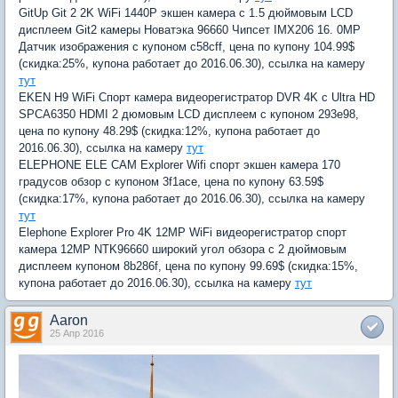
GitUp Git 2 2K WiFi 1440P экшен камера с 1.5 дюймовым LCD
дисплеем Git2 камеры Новатэка 96660 Чипсет IMX206 16. 0MP
Датчик изображения с купоном c58cff, цена по купону 104.99$
(скидка:25%, купона работает до 2016.06.30), ссылка на камеру
тут
EKEN H9 WiFi Спорт камера видеорегистратор DVR 4K с Ultra HD
SPCA6350 HDMI 2 дюмовым LCD дисплеем с купоном 293e98,
цена по купону 48.29$ (скидка:12%, купона работает до
2016.06.30), ссылка на камеру
тут
ELEPHONE ELE CAM Explorer Wifi спорт экшен камера 170
градусов обзор с купоном 3f1ace, цена по купону 63.59$
(скидка:17%, купона работает до 2016.06.30), ссылка на камеру
тут
Elephone Explorer Pro 4K 12MP WiFi видеорегистратор спорт
камера 12MP NTK96660 широкий угол обзора с 2 дюймовым
дисплеем купоном 8b286f, цена по купону 99.69$ (скидка:15%,
купона работает до 2016.06.30), ссылка на камеру
тут
Aaron
25 Апр 2016