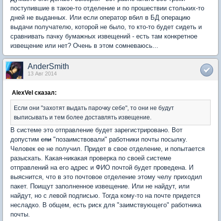
поступившие в такое-то отделение и по прошествии стольких-то
дней не выданных. Или если оператор вбил в БД операцию
выдачи получателю, которой не было, то кто-то будет сидеть и
сравнивать пачку бумажных извещений - есть там конкретное
извещение или нет? Очень в этом сомневаюсь...
AnderSmith
13 Авг 2014
AlexVel сказал:
Если они "захотят выдать парочку себе", то они не будут
выписывать и тем более доставлять извещение.
В системе это отправление будет зарегистрировано. Вот
допустим
спи
"позаимствовали" работники почты посылку.
Человек ее не получил. Придет в свое отделение, и попытается
разыскать. Какая-никакая проверка по своей системе
отправлений на его адрес и ФИО почтой будет проведена. И
выяснится, что в это почтовое отделение этому челу приходил
пакет. Поищут заполненное извещение. Или не найдут, или
найдут, но с левой подписью. Тогда кому-то на почте придется
несладко. В общем, есть риск для "заимствующего" работника
почты.