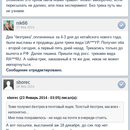
пересылать не далеко, или пока эксперимент. Без трека путь мы
не узнаем.
nik66
27 Фев 2014
Два "безтрека",оплаченных за 4-3 дня до китайского нового года,
были высланы и продавцы дали треки вида UA***YP. Получил оба
- второй сегодня, а первый пять дней назад. Трекались только до
вылета в РФ. Далее тишина. Пришли под росс. треками вида
RA***RU. А чайна-трек, заказанный в те же дни, никак не может
импортнуться..
Сообщение отредактировано.
sborec
28 Фев 2014
sborec (23 Январь 2014 - 03:05) писал(а):
Тоже получил безтрек в почтовый ящик. Толстый безтрек, как влез -
непонятно...
Мне пока понравилось - не надо на почте в очереди стоять.
А вот посылки, высланной аж 18 декабря, до сих пор нет.