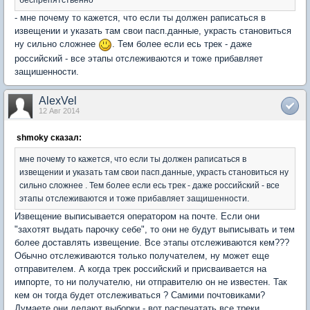
- мне почему то кажется, что если ты должен раписаться в
извещении и указать там свои пасп.данные, украсть становиться
ну сильно сложнее
. Тем более если есь трек - даже
российский - все этапы отслеживаются и тоже прибавляет
защишенности.
AlexVel
12 Авг 2014
shmoky сказал:
мне почему то кажется, что если ты должен раписаться в
извещении и указать там свои пасп.данные, украсть становиться ну
сильно сложнее . Тем более если есь трек - даже российский - все
этапы отслеживаются и тоже прибавляет защишенности.
Извещение выписывается оператором на почте. Если они
"захотят выдать парочку себе", то они не будут выписывать и тем
более доставлять извещение. Все этапы отслеживаются кем???
Обычно отслеживаются только получателем, ну может еще
отправителем. А когда трек российский и присваивается на
импорте, то ни получателю, ни отправителю он не известен. Так
кем он тогда будет отслеживаться ? Самими почтовиками?
Думаете они делают выборки - вот распечатать все треки