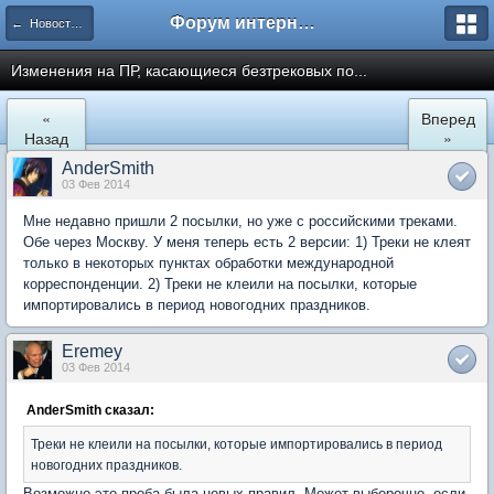
Форум интернет покупателей
← Новости Почты России
Изменения на ПР, касающиеся безтрековых по...
«
Вперед
Назад
»
AnderSmith
03 Фев 2014
Мне недавно пришли 2 посылки, но уже с российскими треками.
Обе через Москву. У меня теперь есть 2 версии: 1) Треки не клеят
только в некоторых пунктах обработки международной
корреспонденции. 2) Треки не клеили на посылки, которые
импортировались в период новогодних праздников.
Eremey
03 Фев 2014
AnderSmith сказал:
Треки не клеили на посылки, которые импортировались в период
новогодних праздников.
Возможно это проба была новых правил. Может выборочно, если