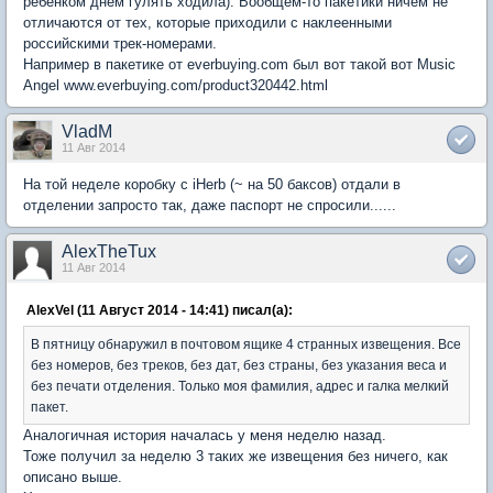
ребенком днем гулять ходила). Вообщем-то пакетики ничем не
отличаются от тех, которые приходили с наклеенными
российскими трек-номерами.
Например в пакетике от everbuying.com был вот такой вот Music
Angel www.everbuying.com/product320442.html
VladM
11 Авг 2014
На той неделе коробку с iHerb (~ на 50 баксов) отдали в
отделении запросто так, даже паспорт не спросили......
AlexTheTux
11 Авг 2014
AlexVel (11 Август 2014 - 14:41) писал(а):
В пятницу обнаружил в почтовом ящике 4 странных извещения. Все
без номеров, без треков, без дат, без страны, без указания веса и
без печати отделения. Только моя фамилия, адрес и галка мелкий
пакет.
Аналогичная история началась у меня неделю назад.
Тоже получил за неделю 3 таких же извещения без ничего, как
описано выше.