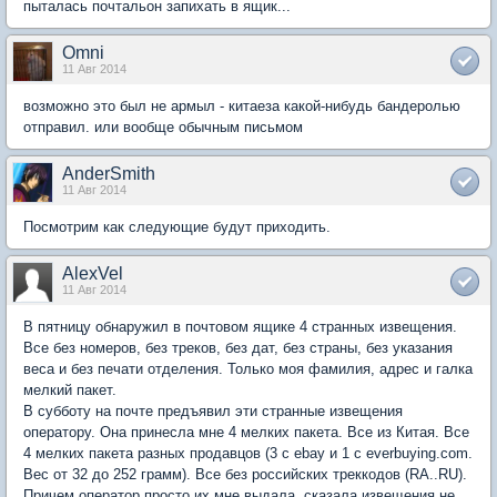
пыталась почтальон запихать в ящик...
Omni
11 Авг 2014
возможно это был не армыл - китаеза какой-нибудь бандеролью
отправил. или вообще обычным письмом
AnderSmith
11 Авг 2014
Посмотрим как следующие будут приходить.
AlexVel
11 Авг 2014
В пятницу обнаружил в почтовом ящике 4 странных извещения.
Все без номеров, без треков, без дат, без страны, без указания
веса и без печати отделения. Только моя фамилия, адрес и галка
мелкий пакет.
В субботу на почте предъявил эти странные извещения
оператору. Она принесла мне 4 мелких пакета. Все из Китая. Все
4 мелких пакета разных продавцов (3 с ebay и 1 c everbuying.com.
Вес от 32 до 252 грамм). Все без российских треккодов (RA..RU).
Причем оператор просто их мне выдала, сказала извещения не