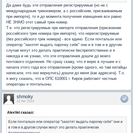
Да даже будь эти отправления регистрируемые (но не с
международным трекномером, а с российским, присваиваемым
при импорте), то я до момента получения извещения все равно
НЕ ЗНАЮ этот самый трек-номер.
Т.е. что регистрируемые при импорте отправления (присвоение
российского трек номера при импорте), что нерегистрируемые
(без российского трек номера) - все едино. Если почтальон или
оператор "захотят выдать парочку себе" они и в том и в другом
случае могут это делать практически беспрепятственно и я
никогда и не узнаю, что эти отправления дошли до моего
почтового отделения. Но сразу скажу, что я верю в лучшее и с
начала этого года все отправления (кроме одного, но там китайцы
написали, что оно вернулось) дошли до меня (как адресата). Т.о.
я могу сказать, что в ОПС 610001 г. Киров работают честные
операторы и почтальоны.
shmoky
12 Авг 2014
AlexVel сказал:
Если почтальон или оператор "захотят выдать парочку себе" они и
в том и в другом случае могут это делать практически
беспрепятственно