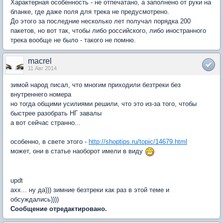
Характерная особенность - не отпечатано, а заполнено от руки на
бланке, где даже поля для трека не предусмотрено.
До этого за последние несколько лет получал порядка 200
пакетов, но вот так, чтобы либо российского, либо иностранного
трека вообще не было - такого не помню.
macrel
11 Авг 2014
зимой народ писал, что многим приходили безтреки без
внутреннего номера
но тогда общими усилиями решили, что это из-за того, чтобы
быстрее разобрать НГ завалы
а вот сейчас странно...
особенно, в свете этого -
http://shoptips.ru/topic/14679.html
может, они в статье наоборот имели в виду
updt
ахх... ну да))) зимние безтреки как раз в этой теме и
обсуждались))))
Сообщение отредактировано.