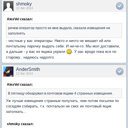
shmoky
12 Авг 2014
AlexVel сказал:
ричем оператор просто их мне выдала, сказала извещения не
заполнять
- честные у вас операторы. Никто и ничто не мешает ей или
почтальону парочку выдать себе. И ни-че-го. Мы мол доставили,
а дальше - у вас из ящика украли
. У нас вроде пока все по
старому.. надеюсь надолго.
AnderSmith
12 Авг 2014
AlexVel сказал:
В пятницу обнаружил в почтовом ящике 4 странных извещения.
Уж лучше извещения странные получать, чем потом посылки по
соседям собирать, т.к. почтальон не смог их почтовый ящик
затолкать...
shmoky сказал: