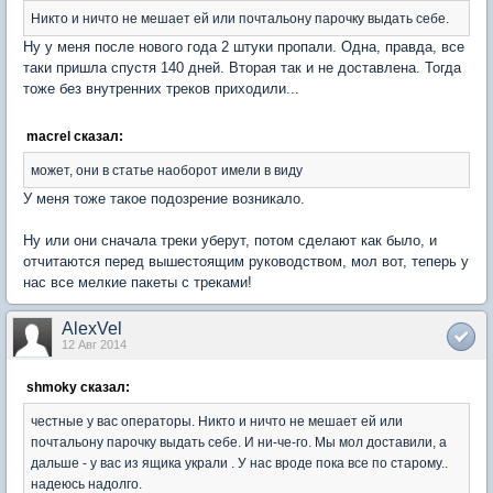
Никто и ничто не мешает ей или почтальону парочку выдать себе.
Ну у меня после нового года 2 штуки пропали. Одна, правда, все
таки пришла спустя 140 дней. Вторая так и не доставлена. Тогда
тоже без внутренних треков приходили...
macrel сказал:
может, они в статье наоборот имели в виду
У меня тоже такое подозрение возникало.
Ну или они сначала треки уберут, потом сделают как было, и
отчитаются перед вышестоящим руководством, мол вот, теперь у
нас все мелкие пакеты с треками!
AlexVel
12 Авг 2014
shmoky сказал:
честные у вас операторы. Никто и ничто не мешает ей или
почтальону парочку выдать себе. И ни-че-го. Мы мол доставили, а
дальше - у вас из ящика украли . У нас вроде пока все по старому..
надеюсь надолго.