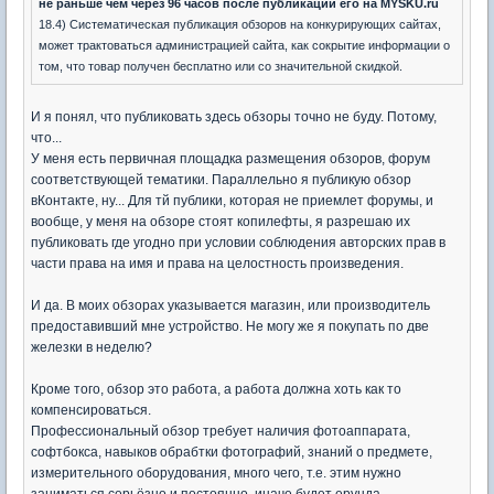
не раньше чем через 96 часов после публикации его на MYSKU.ru
18.4) Систематическая публикация обзоров на конкурирующих сайтах,
может трактоваться администрацией сайта, как сокрытие информации о
том, что товар получен бесплатно или со значительной скидкой.
И я понял, что публиковать здесь обзоры точно не буду. Потому,
что...
У меня есть первичная площадка размещения обзоров, форум
соответствующей тематики. Параллельно я публикую обзор
вКонтакте, ну... Для тй публики, которая не приемлет форумы, и
вообще, у меня на обзоре стоят копилефты, я разрешаю их
публиковать где угодно при условии соблюдения авторских прав в
части права на имя и права на целостность произведения.
И да. В моих обзорах указывается магазин, или производитель
предоставивший мне устройство. Не могу же я покупать по две
железки в неделю?
Кроме того, обзор это работа, а работа должна хоть как то
компенсироваться.
Профессиональный обзор требует наличия фотоаппарата,
софтбокса, навыков обрабтки фотографий, знаний о предмете,
измерительного оборудования, много чего, т.е. этим нужно
заниматься серьёзно и постоянно, иначе будет ерунда.