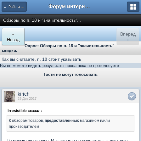
Форум интернет покупателей
← Работа сайта mySKU.ru
Обзоры по п. 18 и "значительность"...
«
Вперед
Назад
»
Опрос: Обзоры по п. 18 и "значительность"
скидки.
Как вы считаете, п. 18 стоит указывать
Вы не можете видеть результаты проса пока не проголосуете.
Гости не могут голосовать
kirich
29 Дек 2017
Irresistible сказал:
К обзорам товаров,
предоставленных
магазином и/или
производителем
По моему однозначно. Магазин или производитель дали товар,