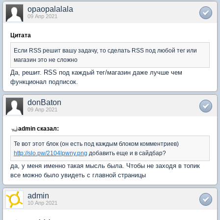
opaopalalala
09 Апр 2021
Цитата
Если RSS решит вашу задачу, то сделать RSS под любой тег или
магазин это не сложно
Да, решит. RSS под каждый тег/магазин даже лучше чем
функционал подписок.
donBaton
09 Апр 2021
admin сказал:
Те вот этот блок (он есть под каждым блоком комментриев)
http://slo.pw/2104lpwny.png
добавить еще и в сайдбар?
да, у меня именно такая мысль была. Чтобы не заходя в топик
все можно было увидеть с главной страницы
admin
10 Апр 2021