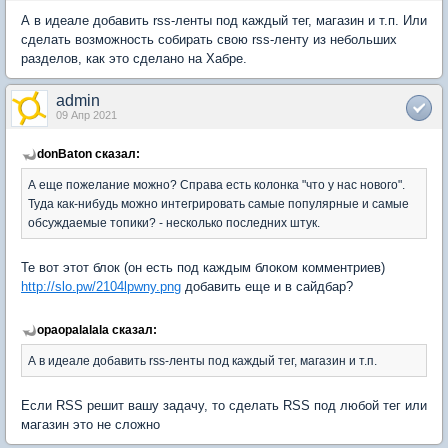
А в идеале добавить rss-ленты под каждый тег, магазин и т.п. Или
сделать возможность собирать свою rss-ленту из небольших
разделов, как это сделано на Хабре.
admin
09 Апр 2021
donBaton сказал:
А еще пожелание можно? Справа есть колонка "что у нас нового".
Туда как-нибудь можно интегрировать самые популярные и самые
обсуждаемые топики? - несколько последних штук.
Те вот этот блок (он есть под каждым блоком комментриев)
http://slo.pw/2104lpwny.png
добавить еще и в сайдбар?
opaopalalala сказал:
А в идеале добавить rss-ленты под каждый тег, магазин и т.п.
Если RSS решит вашу задачу, то сделать RSS под любой тег или
магазин это не сложно