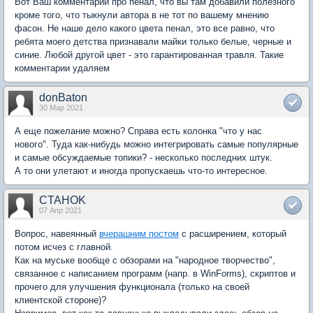
Вот Ваш комментарий про пенал, что вы там добавили полезного
кроме того, что тыкнули автора в не тот по вашему мнению
фасон. Не наше дело какого цвета пенал, это все равно, что
ребята моего детства признавали майки только белые, черные и
синие. Любой другой цвет - это гарантированная травля. Такие
комментарии удаляем
donBaton
30 Мар 2021
А еще пожелание можно? Справа есть колонка "что у нас
нового". Туда как-нибудь можно интегрировать самые популярные
и самые обсуждаемые топики? - несколько последних штук.
А то они улетают и иногда пропускаешь что-то интересное.
CTAHOK
07 Апр 2021
Вопрос, навеянный
вчерашним постом
с расширением, который
потом исчез с главной.
Как на муське вообще с обзорами на "народное творчество",
связанное с написанием программ (напр. в WinForms), скриптов и
прочего для улучшения функционала (только на своей
клиентской стороне)?