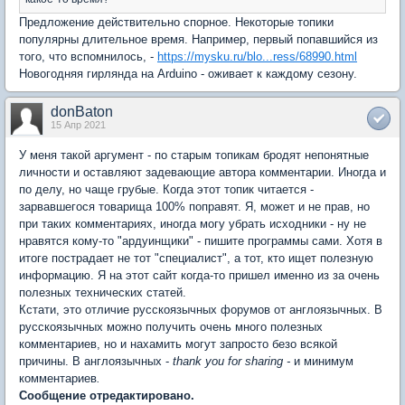
Предложение действительно спорное. Некоторые топики
популярны длительное время. Например, первый попавшийся из
того, что вспомнилось, -
https://mysku.ru/blo...ress/68990.html
Новогодняя гирлянда на Arduino - оживает к каждому сезону.
donBaton
15 Апр 2021
У меня такой аргумент - по старым топикам бродят непонятные
личности и оставляют задевающие автора комментарии. Иногда и
по делу, но чаще грубые. Когда этот топик читается -
зарвавшегося товарища 100% поправят. Я, может и не прав, но
при таких комментариях, иногда могу убрать исходники - ну не
нравятся кому-то "ардуинщики" - пишите программы сами. Хотя в
итоге пострадает не тот "специалист", а тот, кто ищет полезную
информацию. Я на этот сайт когда-то пришел именно из за очень
полезных технических статей.
Кстати, это отличие русскоязычных форумов от англоязычных. В
русскоязычных можно получить очень много полезных
комментариев, но и нахамить могут запросто безо всякой
причины. В англоязычных -
thank you for sharing -
и минимум
комментариев
.
Сообщение отредактировано.