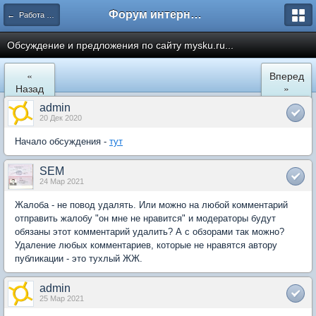
Форум интернет покупателей
← Работа сайта mySKU.ru
Обсуждение и предложения по сайту mysku.ru...
«
Вперед
Назад
»
admin
20 Дек 2020
Начало обсуждения -
тут
SEM
24 Мар 2021
Жалоба - не повод удалять. Или можно на любой комментарий
отправить жалобу "он мне не нравится" и модераторы будут
обязаны этот комментарий удалить? А с обзорами так можно?
Удаление любых комментариев, которые не нравятся автору
публикации - это тухлый ЖЖ.
admin
25 Мар 2021