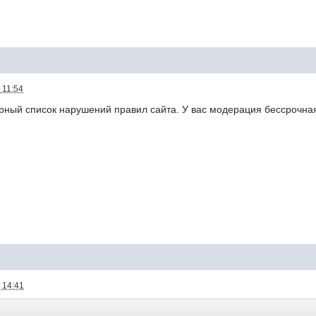
 11:54
карный список нарушений правил сайта. У вас модерация бессрочна
 14:41