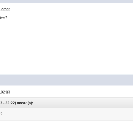
 22:22
йте?
 02:03
3 - 22:22) писал(а):
е?