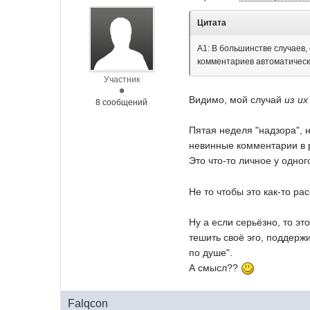
Цитата
A1: В большинстве случаев,
комментариев автоматическ
Участник
Видимо, мой случай
из и
8 сообщений
Пятая неделя "надзора", 
невинные комментарии в р
Это что-то личное у одно
Не то чтобы это как-то р
Ну а если серьёзно, то э
тешить своё эго, поддерж
по душе".
А смысл??
Falqcon