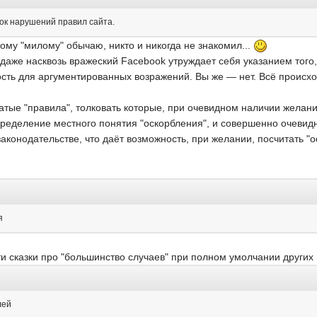
ок нарушений правил сайта.
ому "милому" обычаю, никто и никогда не знакомил...
 даже насквозь вражеский Facebook утруждает себя указанием того
ь для аргументированных возражений. Вы же — нет. Всё происходи
атые "правила", толковать которые, при очевидном наличии желани
 определение местного понятия "оскорбления", и совершенно очевид
 законодательстве, что даёт возможность, при желании, посчитать 
я
ти сказки про "большинство случаев" при полном умолчании других
лей