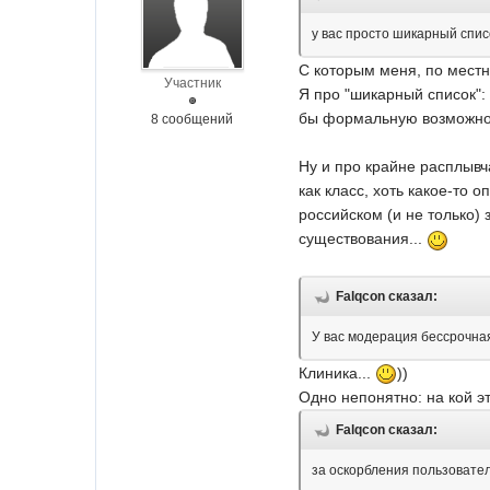
у вас просто шикарный спис
С которым меня, по местн
Участник
Я про "шикарный список":
бы формальную возможност
8 сообщений
Ну и про крайне расплывч
как класс, хоть какое-то
российском (и не только)
существования...
Falqcon сказал:
У вас модерация бессрочна
Клиника...
))
Одно непонятно: на кой э
Falqcon сказал:
за оскорбления пользовате