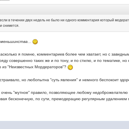
 если в течении двух недель не было ни одного комментария который модера
и снимется.
х меньшинства
...
насколько я помню, комментариев более чем хватает, но с завидн
яду совершенно таких же и по тону, и по стилю, и по тематике, но
го из "Неизвестных Мордераторов"?
асстраивало, но любопытна "суть явления" и немного беспокоит зд
то очень "мутное" правило, позволяющее любому недоброжелателю
ивая бесконечную, по сути, премодерацию регулярным удалением 