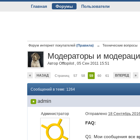
Главная
Форумы
Пользователи
Форум интернет покупателей
(Правила)
→
Технические вопросы
Модераторы и модераци
Автор
Offtopilot
,
05 Сен 2011 15:51
«
НАЗАД
ВПЕРЕД
»
Страниц
57
58
59
60
61
Сообщений в теме: 1264
admin
★
Администратор
Отправлено
18 Сентябрь 2016
FAQ:
Q1: Мои сообщения все вр