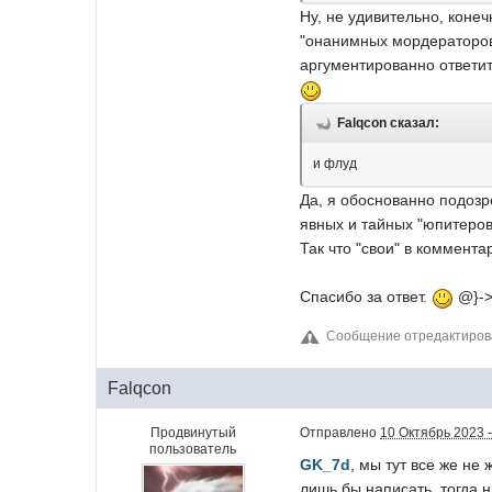
Ну, не удивительно, конеч
"онанимных мордераторов"
аргументированно ответить
Falqcon сказал:
и флуд
Да, я обоснованно подозрев
явных и тайных "юпитеров
Так что "свои" в коммент
Спасибо за ответ.
@}->
Сообщение отредактиров
Falqcon
Продвинутый
Отправлено
10 Октябрь 2023 -
пользователь
GK_7d
, мы тут все же не
лишь бы написать, тогда 