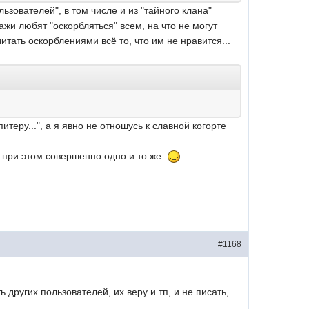
ьзователей", в том числе и из "тайного клана"
жи любят "оскорбляться" всем, на что не могут
тать оскорблениями всё то, что им не нравится...
питеру...", а я явно не отношусь к славной когорте
я при этом совершенно одно и то же.
#1168
 других пользователей, их веру и тп, и не писать,