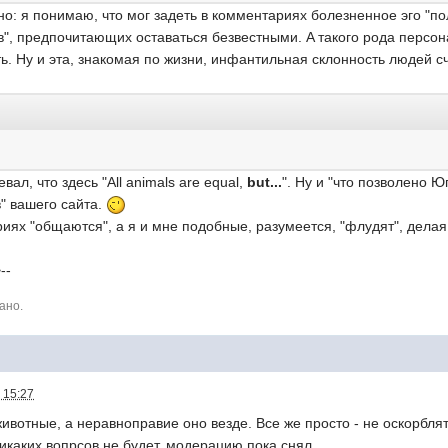
но: я понимаю, что мог задеть в комментариях болезненное эго "пол
, предпочитающих оставаться безвестными. A такого рода персона
. Ну и эта, знакомая по жизни, инфантильная склонность людей счи
ал, что здесь "All animals are equal,
but...
". Ну и "что позволено Ю
" вашего сайта.
ариях "общаются", а я и мне подобные, разумеется, "флудят", дела
--
ано.
 15:27
 животные, а неравноправие оно везде. Все же просто - не оскорблять
никаких вопрсов не будет, модерацию пока снял