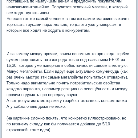
поставщика по наилучшим ценам и предложить покупателям
наивзаимовыгоднейше. Получится отличный магазин, в который
все ходят купить часы.
Но если тот же самый человек в том же самом магазине захочет
торговать трусами параллельно, тогда это уже универсам, в
который все ходят не ходить к конкурентам.
И за камеру между прочим, зачем вспомнил-то про сюда: гербест
сумел предложить того же рода товар под названием EF-01 за
16,30, которое уже наверное к себестоимости совсем вплотную.
Минус мегапойнты. Если вдруг ещё актуально кому-нибудь (как
раз очень быстро эти самые мегапойнты попытаться отоварить).
Только надо внимательно понять потребительские свойства
каждого варианта, например реакцию на освещённость и между
прочим подумать про передачу звука.
А вот допустим с моторами у геарбест оказалось совсем плохо.
А у сабжа очень даже неплохо.
(на картинке сложно понять, что конкретно иллюстрировано, но
по нижнему складу как бы получается добивка до 5/10
страховкой, тоже идея)