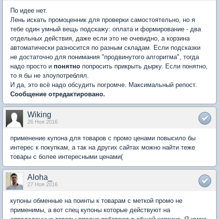
По идее нет.
Лень искать промоценник для проверки самостоятельно, но я
тебе один умный вещь подскажу: оплата и формирование - два
отдельных действия, даже если это не очевидно, а корзина
автоматически разносится по разным складам. Если подсказки
не достаточно для понимания "продвинутого алгоритма", тогда
надо просто и
понятно
попросить прикрыть дырку. Если понятно,
то я бы не злоупотреблял.
И да, это всё надо обсудить погромче. Максимальный репост.
Сообщение отредактировано.
Wiking
26 Ноя 2016
применение купона для товаров с промо ценами повысило бы
интерес к покупкам, а так на других сайтах можно найти теже
товары с более интересными ценами(
Aloha_
27 Ноя 2016
купоны обменные на поинты к товарам с меткой промо не
применимы, а вот спец купоны которые действуют на