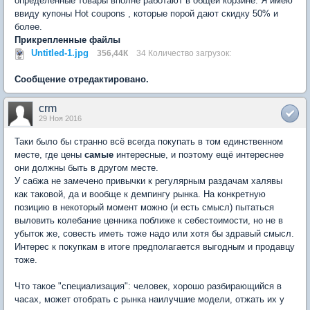
определенные товары вполне работают в общей корзине. Я имею
ввиду купоны Hot coupons , которые порой дают скидку 50% и
более.
Прикрепленные файлы
Untitled-1.jpg
356,44К
34 Количество загрузок:
Сообщение отредактировано.
crm
29 Ноя 2016
Таки было бы странно всё всегда покупать в том единственном
месте, где цены
самые
интересные, и поэтому ещё интереснее
они должны быть в другом месте.
У сабжа не замечено привычки к регулярным раздачам халявы
как таковой, да и вообще к демпингу рынка. На конкретную
позицию в некоторый момент можно (и есть смысл) пытаться
выловить колебание ценника поближе к себестоимости, но не в
убыток же, совесть иметь тоже надо или хотя бы здравый смысл.
Интерес к покупкам в итоге предполагается выгодным и продавцу
тоже.
Что такое "специализация": человек, хорошо разбирающийся в
часах, может отобрать с рынка наилучшие модели, отжать их у