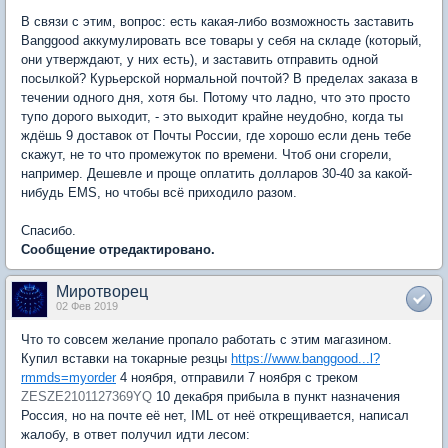
В связи с этим, вопрос: есть какая-либо возможность заставить
Banggood аккумулировать все товары у себя на складе (который,
они утверждают, у них есть), и заставить отправить одной
посылкой? Курьерской нормальной почтой? В пределах заказа в
течении одного дня, хотя бы. Потому что ладно, что это просто
тупо дорого выходит, - это выходит крайне неудобно, когда ты
ждёшь 9 доставок от Почты России, где хорошо если день тебе
скажут, не то что промежуток по времени. Чтоб они сгорели,
например. Дешевле и проще оплатить долларов 30-40 за какой-
нибудь EMS, но чтобы всё приходило разом.
Спасибо.
Сообщение отредактировано.
Миротворец
02 Фев 2019
Что то совсем желание пропало работать с этим магазином.
Купил вставки на токарные резцы
https://www.banggood...l?
rmmds=myorder
4 ноября, отправили 7 ноября с треком
ZESZE2101127369YQ
10 декабря прибыла в пункт назначения
Россия, но на почте её нет, IML от неё открещивается, написал
жалобу, в ответ получил идти лесом: