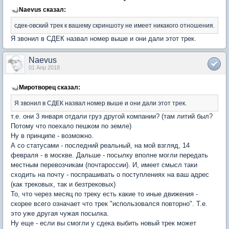
Naevus сказал:
сдек-овский трек к вашему скриншоту не имеет никакого отношения.
Я звонил в СДЕК назвал номер выше и они дали этот трек.
Naevus
01 Апр 2018
Миротворец сказал:
Я звонил в СДЕК назвал номер выше и они дали этот трек.
т.е. они 3 января отдали груз другой компании? (там литий был?
Потому что поехало пешком по земле)
Ну в принципе - возможно.
А со статусами - последний реальный, на мой взгляд, 14
февраля - в москве. Дальше - посылку вполне могли передать
местным перевозчикам (почтароссии). И, имеет смысл таки
сходить на почту - поспрашивать о поступлениях на ваш адрес
(как трековых, так и безтрековых)
То, что через месяц по треку есть какие то иные движения -
скорее всего означает что трек "использовался повторно". Т.е.
это уже другая чужая посылка.
Ну еще - если вы смогли у сдека выбить новый трек может