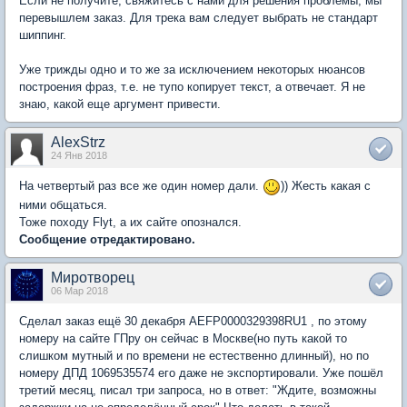
Если не получите, свяжитесь с нами для решения проблемы, мы
перевышлем заказ. Для трека вам следует выбрать не стандарт
шиппинг.
Уже трижды одно и то же за исключением некоторых нюансов
построения фраз, т.е. не тупо копирует текст, а отвечает. Я не
знаю, какой еще аргумент привести.
AlexStrz
24 Янв 2018
На четвертый раз все же один номер дали.
)) Жесть какая с
ними общаться.
Тоже походу Flyt, а их сайте опознался.
Сообщение отредактировано.
Миротворец
06 Мар 2018
Сделал заказ ещё 30 декабря AEFP0000329398RU1 , по этому
номеру на сайте ГПру он сейчас в Москве(но путь какой то
слишком мутный и по времени не естественно длинный), но по
номеру ДПД 1069535574 его даже не экспортировали. Уже пошёл
третий месяц, писал три запроса, но в ответ: "Ждите, возможны