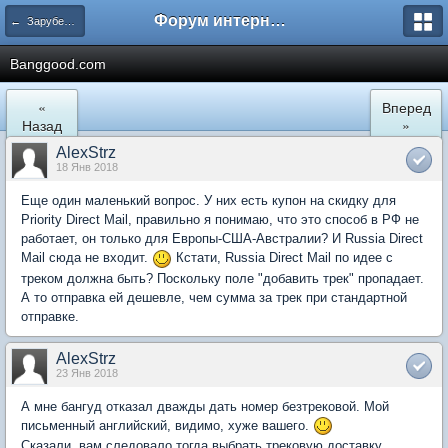
Форум интернет покупателей
← Зарубежные интернет магазины
Banggood.com
«
Вперед
Назад
»
AlexStrz
18 Янв 2018
Еще один маленький вопрос. У них есть купон на скидку для
Priority Direct Mail, правильно я понимаю, что это способ в РФ не
работает, он только для Европы-США-Австралии? И Russia Direct
Mail сюда не входит.
Кстати, Russia Direct Mail по идее с
треком должна быть? Поскольку поле "добавить трек" пропадает.
А то отправка ей дешевле, чем сумма за трек при стандартной
отправке.
AlexStrz
23 Янв 2018
А мне бангуд отказал дважды дать номер безтрековой. Мой
письменный английский, видимо, хуже вашего.
Сказали, вам следовало тогда выбрать трековую доставку.