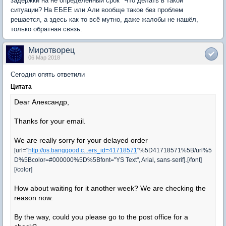
задержки на не определённый срок" Что делать в такой
ситуации? На ЕБЕЕ или Али вообще такое без проблем
решается, а здесь как то всё мутно, даже жалобы не нашёл,
только обратная связь.
Миротворец
06 Мар 2018
Сегодня опять ответили
Цитата
Dear Александр,
Thanks for your email.
We are really sorry for your delayed order
[url="
http://os.banggood.c...ers_id=41718571
"%5D41718571%5B/url%5
.
D%5Bcolor=#000000%5D%5Bfont="YS Text", Arial, sans-serif]
[/font]
[/color]
How about waiting for it another week? We are checking the
reason now.
By the way, could you please go to the post office for a