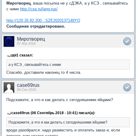
Миротворец
, ваша посылка не у сДЭКА, а у КСЭ , связывайтесь
с ними
http://cse.ru/lang-rus/
http://120.26.82.200...SZE2020137148YQ
Сообщение отредактировано.
Миротворец
07 Апр 2018
ppi1 сказал:
а у КСЭ , связывайтесь с ними
Спасибо, доставили наконец то 4 числа.
case69rus
06 Сен 2018
Подскажите, а что и как делать с сегодняшними яйцами?
case69rus (06 Сентябрь 2018 - 10:41) писал(а):
Подскажите, а что и как делать с сегодняшними яйцами?
вроде разобрался. надо разместить и оплатить заказ и, если
повезет, вам упадет халява