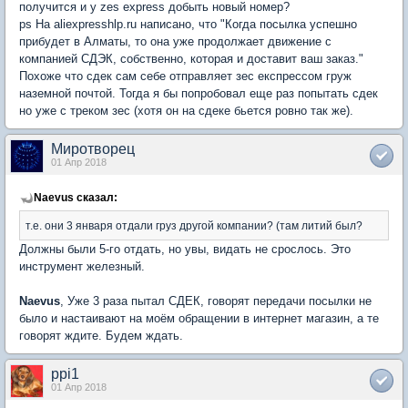
получится и у zes express добыть новый номер?
ps На aliexpresshlp.ru написано, что "Когда посылка успешно
прибудет в Алматы, то она уже продолжает движение с
компанией СДЭК, собственно, которая и доставит ваш заказ."
Похоже что сдек сам себе отправляет зес експрессом груж
наземной почтой. Тогда я бы попробовал еще раз попытать сдек
но уже с треком зес (хотя он на сдеке бьется ровно так же).
Миротворец
01 Апр 2018
Naevus сказал:
т.е. они 3 января отдали груз другой компании? (там литий был?
Должны были 5-го отдать, но увы, видать не срослось. Это
инструмент железный.
Naevus
, Уже 3 раза пытал СДЕК, говорят передачи посылки не
было и настаивают на моём обращении в интернет магазин, а те
говорят ждите. Будем ждать.
ppi1
01 Апр 2018