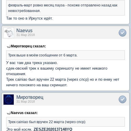
февраль-март ровно месяц пауза - похоже отправлено назад как
невостребованная.
Так то оно в Иркутск идёт.
Naevus
31 Мар 2018
Миротворец сказал:
Трек выше в моём сообщении от 6 марта.
У вас там два трека указано.
сдек-овский трек к вашему скриншоту не имеет никакого
отношения.
Трек cainiao был вручен 22 марта (через спср) но и по енму нет
ничего похожего на ваш скриншот.
Миротворец
31 Мар 2018
Naevus сказал:
Трек cainiao был вручен 22 марта (через спср)
Это мой косяк.
ZESZE2020137148YQ