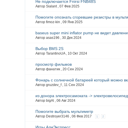
Не подключается Fnirsi FNB48S
Автор Sialant ,
07 Фев 2025
Помогите опознать сгоревшие резистры в мульти
Автор fimoz-kin ,
09 Янв 2025
baseus super mini inflator pump не видет давлен
Автор asas196 ,
30 Дек 2024
Выбор BMS 2S
Автор TarantinoUA ,
10 Окт 2024
просмотр фильмов
Автор фанатик ,
20 Сен 2024
Фонарь с солнечной батареей который можно в
Автор gruzdev_f ,
11 Сен 2024
из донора электросамоката -> электровелосипе
Автор bigAl ,
06 Авг 2024
Помогите выбрать мультиметр
Автор Destroyer3146 ,
06 Фев 2017
1
2
Игры АлиЭкспресс