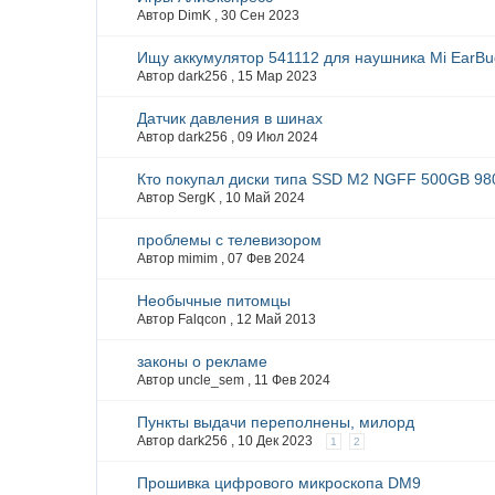
Автор DimK ,
30 Сен 2023
Ищу аккумулятор 541112 для наушника Mi EarBu
Автор dark256 ,
15 Мар 2023
Датчик давления в шинах
Автор dark256 ,
09 Июл 2024
Кто покупал диски типа SSD M2 NGFF 500GB 98
Автор SergK ,
10 Май 2024
проблемы с телевизором
Автор mimim ,
07 Фев 2024
Необычные питомцы
Автор Falqcon ,
12 Май 2013
законы о рекламе
Автор uncle_sem ,
11 Фев 2024
Пункты выдачи переполнены, милорд
Автор dark256 ,
10 Дек 2023
1
2
Прошивка цифрового микроскопа DM9