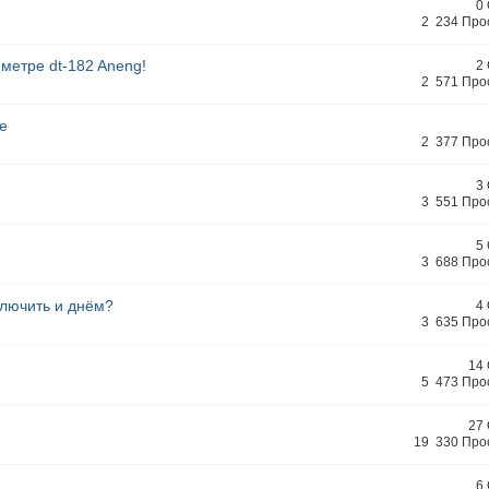
0
2 234 Про
метре dt-182 Aneng!
2
2 571 Про
ие
2 377 Про
3
3 551 Про
5
3 688 Про
ключить и днём?
4
3 635 Про
д
14
5 473 Про
27
19 330 Про
6