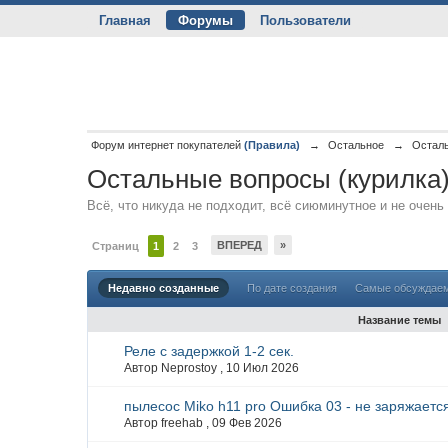
Главная
Форумы
Пользователи
Форум интернет покупателей
(Правила)
→
Остальное
→
Осталь
Остальные вопросы (курилка
Всё, что никуда не подходит, всё сиюминутное и не очен
ВПЕРЕД
»
Страниц
1
2
3
Недавно созданные
По дате создания
Самые обсуждае
Название темы
Реле с задержкой 1-2 сек.
Автор Neprostoy ,
10 Июл 2026
пылесос Miko h11 pro Ошибка 03 - не заряжаетс
Автор freehab ,
09 Фев 2026