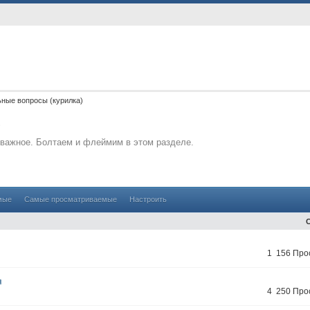
ные вопросы (курилка)
)
ь важное. Болтаем и флеймим в этом разделе.
мые
Самые просматриваемые
Настроить
1 156 Про
я
4 250 Про